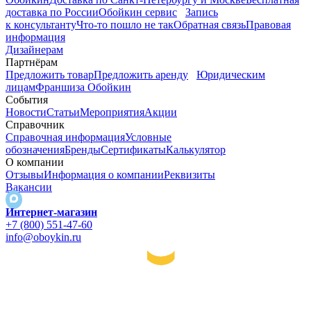
доставка по России
Обойкин сервис
Запись
к консультанту
Что-то пошло не так
Обратная связь
Правовая
информация
Дизайнерам
Партнёрам
Предложить товар
Предложить аренду
Юридическим
лицам
Франшиза Обойкин
События
Новости
Статьи
Мероприятия
Акции
Справочник
Справочная информация
Условные
обозначения
Бренды
Сертификаты
Калькулятор
О компании
Отзывы
Информация о компании
Реквизиты
Вакансии
Интернет-магазин
+7 (800) 551-47-60
info@oboykin.ru