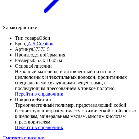
Характеристики
Тип товара
Обои
Бренд
A.S.Creation
Артикул
37373-5
Производство
Германия
Размеры
0.53 x 10.05 м
Основа
Флизелин
Нетканый материал, изготовленный на основе
целлюлозных и текстильных волокон, пропитанных
специальными связующими веществами, с
последующим прессованием в тонкое полотно.
Перейти в справочник
Покрытие
Винил
Термопластичный полимер, представляющий собой
бесцветную прозрачную массу с химической стойкостью
к щелочам, минеральным маслам, многим кислотам
и растворителям.
Перейти в справочник
Смотреть описание