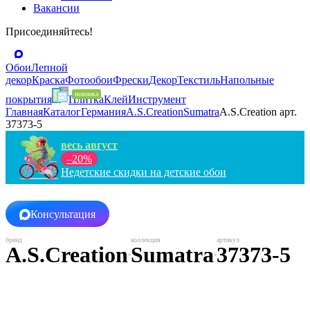
Вакансии
Присоединяйтесь!
Обои
Лепной
декор
Краска
Фотообои
Фрески
Декор
Текстиль
Напольные
покрытия
Плитка
Клей
Инструмент
Главная
Каталог
Германия
A.S.Creation
Sumatra
A.S.Creation арт.
37373-5
весь август
–20%
Недетские скидки на детские обои
Консультация
A.S.Creation
Sumatra
37373-5