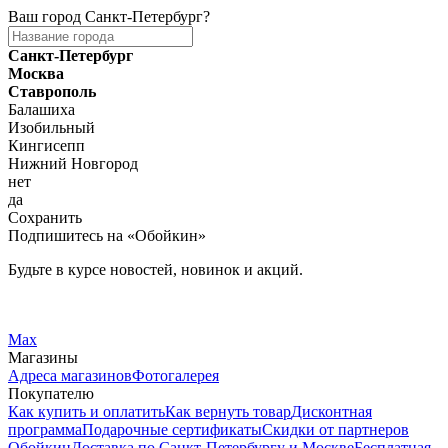
Ваш город
Санкт-Петербург
?
Санкт-Петербург
Москва
Ставрополь
Балашиха
Изобильный
Кингисепп
Нижний Новгород
нет
да
Сохранить
Подпишитесь на «Обойкин»
Будьте в курсе новостей, новинок и акций.
Telegram
Вконтакте
Max
Магазины
Адреса магазинов
Фотогалерея
Покупателю
Как купить и оплатить
Как вернуть товар
Дисконтная
программа
Подарочные сертификаты
Скидки от партнеров
Обойкин
Доставка по Санкт-Петербургу и Москве
Бесплатная