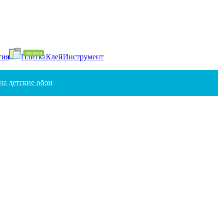
тия
Плитка
Клей
Инструмент
на детские обои