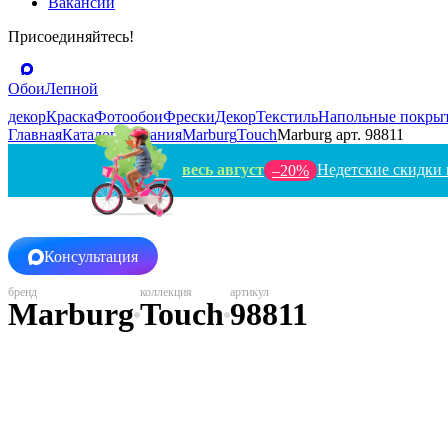
Вакансии
Присоединяйтесь!
Обои
Лепной
декор
Краска
Фотообои
Фрески
Декор
Текстиль
Напольные покры
Главная
Каталог
Германия
Marburg
Touch
Marburg арт. 98811
весь август
Недетские скидки 
–20%
Консультация
Marburg
Touch
98811