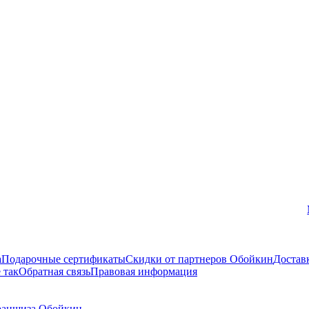
Вконтакте
а
Подарочные сертификаты
Скидки от партнеров Обойкин
Достав
 так
Обратная связь
Правовая информация
аншиза Обойкин