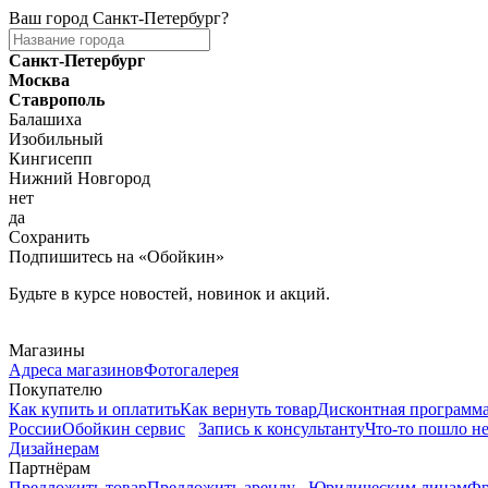
Ваш город
Санкт-Петербург
?
Санкт-Петербург
Москва
Ставрополь
Балашиха
Изобильный
Кингисепп
Нижний Новгород
нет
да
Сохранить
Подпишитесь на «Обойкин»
Будьте в курсе новостей, новинок и акций.
Telegram
Магазины
Адреса магазинов
Фотогалерея
Покупателю
Как купить и оплатить
Как вернуть товар
Дисконтная программ
России
Обойкин сервис
Запись к консультанту
Что-то пошло не
Дизайнерам
Партнёрам
Предложить товар
Предложить аренду
Юридическим лицам
Фр