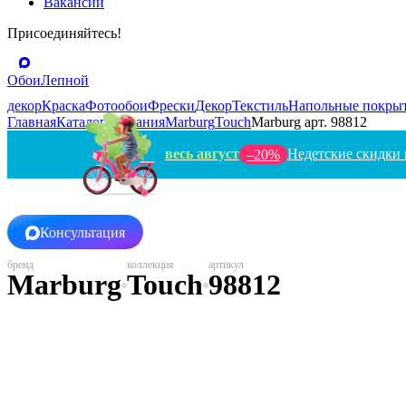
Вакансии
Присоединяйтесь!
Обои
Лепной
декор
Краска
Фотообои
Фрески
Декор
Текстиль
Напольные покры
Главная
Каталог
Германия
Marburg
Touch
Marburg арт. 98812
весь август
Недетские скидки 
–20%
Консультация
Marburg
Touch
98812