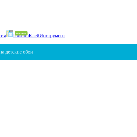
тия
Плитка
Клей
Инструмент
на детские обои