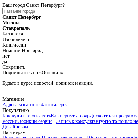
Ваш город
Санкт-Петербург
?
Санкт-Петербург
Москва
Ставрополь
Балашиха
Изобильный
Кингисепп
Нижний Новгород
нет
да
Сохранить
Подпишитесь на «Обойкин»
Будьте в курсе новостей, новинок и акций.
Telegram
Магазины
Адреса магазинов
Фотогалерея
Покупателю
Как купить и оплатить
Как вернуть товар
Дисконтная программ
России
Обойкин сервис
Запись к консультанту
Что-то пошло не
Дизайнерам
Партнёрам
Предложить товар
Предложить аренду
Юридическим лицам
Фр