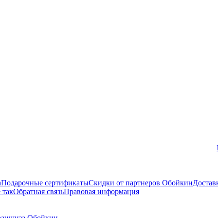
Вконтакте
а
Подарочные сертификаты
Скидки от партнеров Обойкин
Достав
 так
Обратная связь
Правовая информация
аншиза Обойкин