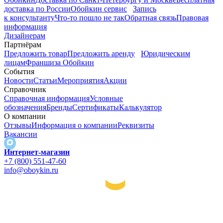
доставка по России
Обойкин сервис
Запись
к консультанту
Что-то пошло не так
Обратная связь
Правовая
информация
Дизайнерам
Партнёрам
Предложить товар
Предложить аренду
Юридическим
лицам
Франшиза Обойкин
События
Новости
Статьи
Мероприятия
Акции
Справочник
Справочная информация
Условные
обозначения
Бренды
Сертификаты
Калькулятор
О компании
Отзывы
Информация о компании
Реквизиты
Вакансии
Интернет-магазин
+7 (800) 551-47-60
info@oboykin.ru