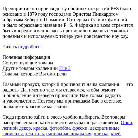
Предприятие по производству обойных покрытий P+S было
основано в 1879 году господами Эрнстом Пикхардтом
и братьям Зиберт в Германии. От первых букв их фамилий
и было образовано название P+S. Фабрика во всем стремится
быть впереди: именно здесь претворили в жизнь несколько
полезных и используемых теперь уже повсеместно ноу-хау.
Читать подробнее
Полезная информация
Сопутствующие товары
Другие товары коллекции
Elle 3
Товары, которые Вы смотрели
Главный продукт, который производит наша компания — это
радость. Да, именно так: мы стараемся, чтобы ремонт
и обновление интерьера приносили Вам только радость
и удовольствие. Поэтому мы приглашаем Вас в светлые,
большие и красивые магазины.
Сюда приятно зайти и здесь удобно выбирать. Все товары
распределены по категориям и аккуратно расставлены.
Обои
,
лепной декор
,
краска
,
фотообои
,
фрески
,
декоративные
элементы
,
текстиль
,
напольные покрытия
,
плитка
,
клей