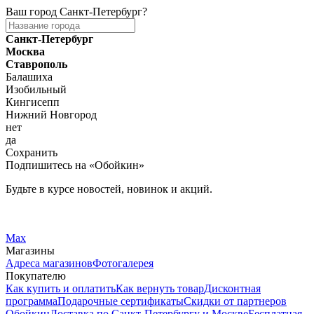
Ваш город
Санкт-Петербург
?
Санкт-Петербург
Москва
Ставрополь
Балашиха
Изобильный
Кингисепп
Нижний Новгород
нет
да
Сохранить
Подпишитесь на «Обойкин»
Будьте в курсе новостей, новинок и акций.
Telegram
Вконтакте
Max
Магазины
Адреса магазинов
Фотогалерея
Покупателю
Как купить и оплатить
Как вернуть товар
Дисконтная
программа
Подарочные сертификаты
Скидки от партнеров
Обойкин
Доставка по Санкт-Петербургу и Москве
Бесплатная