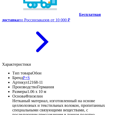
Бесплатная
доставка
по России
заказов от 10 000 ₽
Характеристики
Тип товара
Обои
Бренд
P+S
Артикул
12168-11
Производство
Германия
Размеры
1.06 x 10 м
Основа
Флизелин
Нетканый материал, изготовленный на основе
целлюлозных и текстильных волокон, пропитанных
специальными связующими веществами, с
последующим прессованием в тонкое полотно.