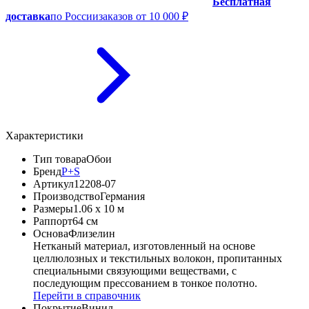
Бесплатная
доставка
по России
заказов от 10 000 ₽
Характеристики
Тип товара
Обои
Бренд
P+S
Артикул
12208-07
Производство
Германия
Размеры
1.06 x 10 м
Раппорт
64 см
Основа
Флизелин
Нетканый материал, изготовленный на основе
целлюлозных и текстильных волокон, пропитанных
специальными связующими веществами, с
последующим прессованием в тонкое полотно.
Перейти в справочник
Покрытие
Винил