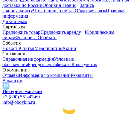
доставка по России
Обойкин сервис
Запись
к консультанту
Что-то пошло не так
Обратная связь
Правовая
информация
Дизайнерам
Партнёрам
Предложить товар
Предложить аренду
Юридическим
лицам
Франшиза Обойкин
События
Новости
Статьи
Мероприятия
Акции
Справочник
Справочная информация
Условные
обозначения
Бренды
Сертификаты
Калькулятор
О компании
Отзывы
Информация о компании
Реквизиты
Вакансии
Интернет-магазин
+7 (800) 551-47-60
info@oboykin.ru