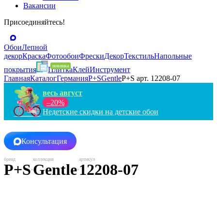
Вакансии
Присоединяйтесь!
Обои
Лепной
декор
Краска
Фотообои
Фрески
Декор
Текстиль
Напольные
покрытия
Плитка
Клей
Инструмент
Главная
Каталог
Германия
P+S
Gentle
P+S арт. 12208-07
весь август
–20%
Недетские скидки на детские обои
Консультация
P+S
Gentle
12208-07