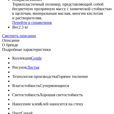
Термопластичный полимер, представляющий собой
бесцветную прозрачную массу с химической стойкостью
к щелочам, минеральным маслам, многим кислотам
и растворителям.
Перейти в справочник
Вес
2.5 кг
Смотреть описание
Описание
О бренде
Подробные характеристики
Коллекция
Gentle
Рисунок
Листья
Технология производства
Горячее тиснение
Влагостойкость
Супермоющиеся
Светостойкость
Хорошая светостойкость
Нанесение клея
Клей наносится на стену
Цвет
Серый