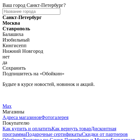
Ваш город
Санкт-Петербург
?
Санкт-Петербург
Москва
Ставрополь
Балашиха
Изобильный
Кингисепп
Нижний Новгород
нет
да
Сохранить
Подпишитесь на «Обойкин»
Будьте в курсе новостей, новинок и акций.
Telegram
Вконтакте
Max
Магазины
Адреса магазинов
Фотогалерея
Покупателю
Как купить и оплатить
Как вернуть товар
Дисконтная
программа
Подарочные сертификаты
Скидки от партнеров
Обойкин
Доставка по Санкт-Петербургу и Москве
Бесплатная