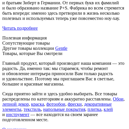
и братьям Зиберт в Германии. От первых букв их фамилий
и было образовано название P+S. Фабрика во всем стремится
быть впереди: именно здесь претворили в жизнь несколько
полезных и используемых теперь уже повсеместно ноу-хау.
Читать подробнее
Полезная информация
Сопутствующие товары
Другие товары коллекции
Gentle
Товары, которые Вы смотрели
Главный продукт, который производит наша компания — это
радость. Да, именно так: мы стараемся, чтобы ремонт
и обновление интерьера приносили Вам только радость
и удовольствие. Поэтому мы приглашаем Вас в светлые,
большие и красивые магазины.
Сюда приятно зайти и здесь удобно выбирать. Все товары
распределены по категориям и аккуратно расставлены.
Обои
,
лепной декор
,
краска
,
фотообои
,
фрески
,
декоративные
элементы
,
текстиль
,
напольные покрытия
,
плитка
,
клей
и
инструмент
— все находится на своем заранее
подготовленном месте.