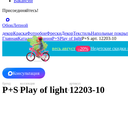
Вакансии
Присоединяйтесь!
Обои
Лепной
декор
Краска
Фотообои
Фрески
Декор
Текстиль
Напольные покры
Главная
Каталог
Германия
P+S
Play of light
P+S арт. 12203-10
весь август
Недетские скидки 
–20%
Консультация
P+S
Play of light
12203-10