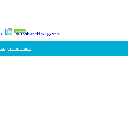
тия
Плитка
Клей
Инструмент
на детские обои