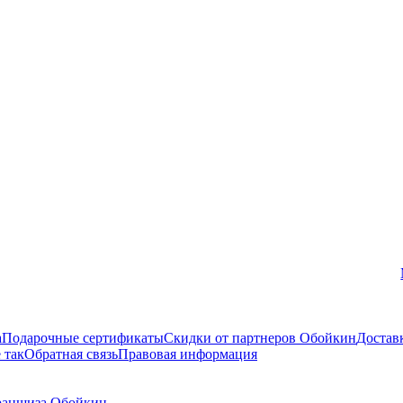
Вконтакте
а
Подарочные сертификаты
Скидки от партнеров Обойкин
Достав
 так
Обратная связь
Правовая информация
аншиза Обойкин