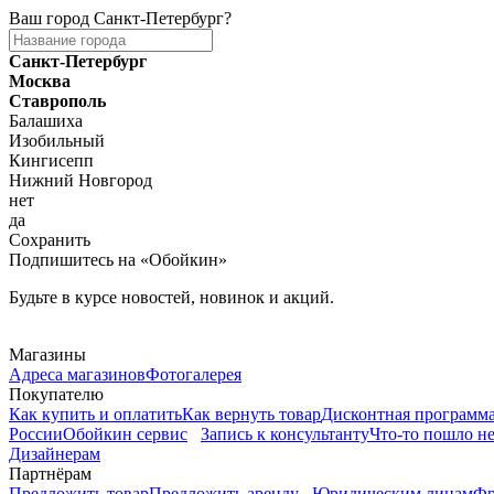
Ваш город
Санкт-Петербург
?
Санкт-Петербург
Москва
Ставрополь
Балашиха
Изобильный
Кингисепп
Нижний Новгород
нет
да
Сохранить
Подпишитесь на «Обойкин»
Будьте в курсе новостей, новинок и акций.
Telegram
Магазины
Адреса магазинов
Фотогалерея
Покупателю
Как купить и оплатить
Как вернуть товар
Дисконтная программ
России
Обойкин сервис
Запись к консультанту
Что-то пошло не
Дизайнерам
Партнёрам
Предложить товар
Предложить аренду
Юридическим лицам
Фр