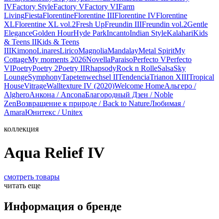
IV
Factory Style
Factory V
Factory VI
Farm
Living
Fiesta
Florentine
Florentine III
Florentine IV
Florentine
XL
Florentine XL vol.2
Fresh Up
Freundin III
Freundin vol.2
Gentle
Elegance
Golden Hour
Hyde Park
Incanto
Indian Style
Kalahari
Kids
& Teens II
Kids & Teens
III
Kimono
Linares
Lirico
Magnolia
Mandalay
Metal Spirit
My
Cottage
My moments 2026
Novella
Paraiso
Perfecto V
Perfecto
VI
Poetry
Poetry 2
Poetry II
Rhapsody
Rock n Rolle
Salsa
Sky
Lounge
Symphony
Tapetenwechsel II
Tendencia
Trianon XIII
Tropical
House
Vitrage
Walltexture IV (2020)
Welcome Home
Альгеро /
Alghero
Анкона / Ancona
Благородный Дзен / Noble
Zen
Возвращение к природе / Back to Nature
Любимая /
Amara
Юнитекс / Unitex
коллекция
Aqua Relief IV
смотреть товары
читать еще
Информация о бренде