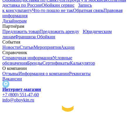
доставка по России
Обойкин сервис
Запись
к консультанту
Что-то пошло не так
Обратная связь
Правовая
информация
Дизайнерам
Партнёрам
Предложить товар
Предложить аренду
Юридическим
лицам
Франшиза Обойкин
События
Новости
Статьи
Мероприятия
Акции
Справочник
Справочная информация
Условные
обозначения
Бренды
Сертификаты
Калькулятор
О компании
Отзывы
Информация о компании
Реквизиты
Вакансии
Интернет-магазин
+7 (800) 551-47-60
info@oboykin.ru