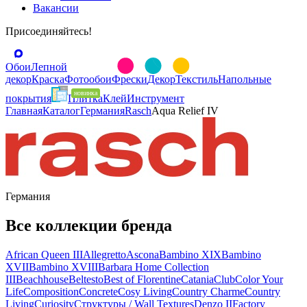
Вакансии
Присоединяйтесь!
Обои
Лепной
декор
Краска
Фотообои
Фрески
Декор
Текстиль
Напольные
покрытия
Плитка
Клей
Инструмент
Главная
Каталог
Германия
Rasch
Aqua Relief IV
Германия
Все коллекции бренда
African Queen III
Allegretto
Ascona
Bambino XIX
Bambino
XVII
Bambino XVIII
Barbara Home Collection
III
Beachhouse
Beltesto
Best of Florentine
Catania
Club
Color Your
Life
Composition
Concrete
Cosy Living
Country Charme
Country
Living
Curiosity
Cтруктуры / Wall Textures
Denzo II
Factory