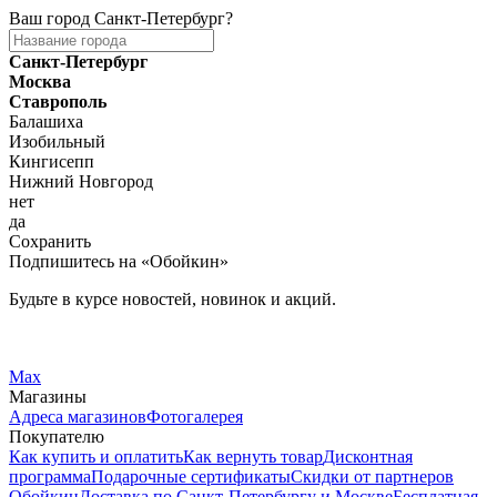
Ваш город
Санкт-Петербург
?
Санкт-Петербург
Москва
Ставрополь
Балашиха
Изобильный
Кингисепп
Нижний Новгород
нет
да
Сохранить
Подпишитесь на «Обойкин»
Будьте в курсе новостей, новинок и акций.
Telegram
Вконтакте
Max
Магазины
Адреса магазинов
Фотогалерея
Покупателю
Как купить и оплатить
Как вернуть товар
Дисконтная
программа
Подарочные сертификаты
Скидки от партнеров
Обойкин
Доставка по Санкт-Петербургу и Москве
Бесплатная