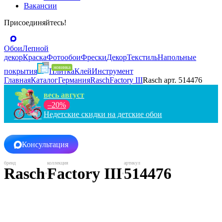
Вакансии
Присоединяйтесь!
Обои
Лепной
декор
Краска
Фотообои
Фрески
Декор
Текстиль
Напольные
покрытия
Плитка
Клей
Инструмент
Главная
Каталог
Германия
Rasch
Factory III
Rasch арт. 514476
весь август
–20%
Недетские скидки на детские обои
Консультация
Rasch
Factory III
514476