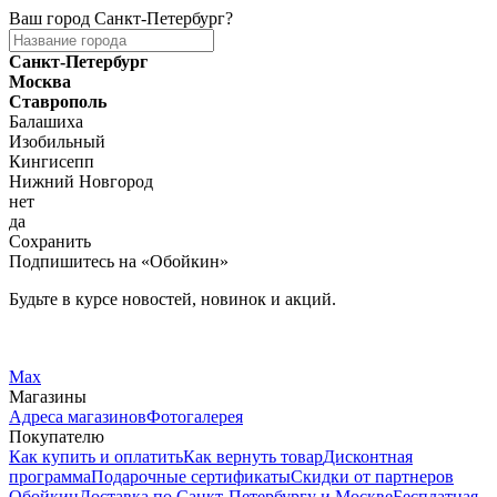
Ваш город
Санкт-Петербург
?
Санкт-Петербург
Москва
Ставрополь
Балашиха
Изобильный
Кингисепп
Нижний Новгород
нет
да
Сохранить
Подпишитесь на «Обойкин»
Будьте в курсе новостей, новинок и акций.
Telegram
Вконтакте
Max
Магазины
Адреса магазинов
Фотогалерея
Покупателю
Как купить и оплатить
Как вернуть товар
Дисконтная
программа
Подарочные сертификаты
Скидки от партнеров
Обойкин
Доставка по Санкт-Петербургу и Москве
Бесплатная