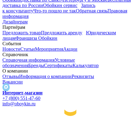
доставка по России
Обойкин сервис
Запись
к консультанту
Что-то пошло не так
Обратная связь
Правовая
информация
Дизайнерам
Партнёрам
Предложить товар
Предложить аренду
Юридическим
лицам
Франшиза Обойкин
События
Новости
Статьи
Мероприятия
Акции
Справочник
Справочная информация
Условные
обозначения
Бренды
Сертификаты
Калькулятор
О компании
Отзывы
Информация о компании
Реквизиты
Вакансии
Интернет-магазин
+7 (800) 551-47-60
info@oboykin.ru