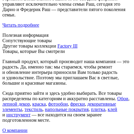
управляют исключительно члены семьи Раш, сегодня это
Дарио и Фредерик Раш — представители пятого поколения
семьи.
Читать подробнее
Полезная информация
Сопутствующие товары
Другие товары коллекции
Factory III
Товары, которые Вы смотрели
Главный продукт, который производит наша компания — это
радость. Да, именно так: мы стараемся, чтобы ремонт
и обновление интерьера приносили Вам только радость
и удовольствие. Поэтому мы приглашаем Вас в светлые,
большие и красивые магазины.
Сюда приятно зайти и здесь удобно выбирать. Все товары
распределены по категориям и аккуратно расставлены.
Обои
,
лепной декор
,
краска
,
фотообои
,
фрески
,
декоративные
элементы
,
текстиль
,
напольные покрытия
,
плитка
,
клей
и
инструмент
— все находится на своем заранее
подготовленном месте.
О компании