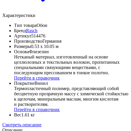
Характеристики
Тип товара
Обои
Бренд
Rasch
Артикул
514476
Производство
Германия
Размеры
0.53 x 10.05 м
Основа
Флизелин
Нетканый материал, изготовленный на основе
целлюлозных и текстильных волокон, пропитанных
специальными связующими веществами, с
последующим прессованием в тонкое полотно.
Перейти в справочник
Покрытие
Винил
Термопластичный полимер, представляющий собой
бесцветную прозрачную массу с химической стойкостью
к щелочам, минеральным маслам, многим кислотам
и растворителям.
Перейти в справочник
Вес
1.61 кг
Смотреть описание
Описание