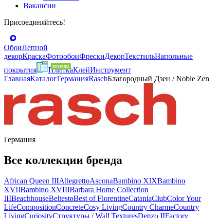
Вакансии
Присоединяйтесь!
Обои
Лепной
декор
Краска
Фотообои
Фрески
Декор
Текстиль
Напольные
покрытия
Плитка
Клей
Инструмент
Главная
Каталог
Германия
Rasch
Благородный Дзен / Noble Zen
Германия
Все коллекции бренда
African Queen III
Allegretto
Ascona
Bambino XIX
Bambino
XVII
Bambino XVIII
Barbara Home Collection
III
Beachhouse
Beltesto
Best of Florentine
Catania
Club
Color Your
Life
Composition
Concrete
Cosy Living
Country Charme
Country
Living
Curiosity
Cтруктуры / Wall Textures
Denzo II
Factory