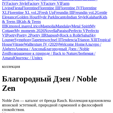
IV
Factory Style
Factory V
Factory VI
Farm
Living
Fiesta
Florentine
Florentine III
Florentine IV
Florentine
XL
Florentine XL vol.2
Fresh Up
Freundin III
Freundin vol.2
Gentle
Elegance
Golden Hour
Hyde Park
Incanto
Indian Style
Kalahari
Kids
& Teens II
Kids & Teens
III
Kimono
Linares
Lirico
Magnolia
Mandalay
Metal Spirit
My
Cottage
My moments 2026
Novella
Paraiso
Perfecto V
Perfecto
VI
Poetry
Poetry 2
Poetry II
Rhapsody
Rock n Rolle
Salsa
Sky
Lounge
Symphony
Tapetenwechsel II
Tendencia
Trianon XIII
Tropical
House
Vitrage
Walltexture IV (2020)
Welcome Home
Альгеро /
Alghero
Анкона / Ancona
Благородный Дзен / Noble
Zen
Возвращение к природе / Back to Nature
Любимая /
Amara
Юнитекс / Unitex
коллекция
Благородный Дзен / Noble
Zen
Noble Zen — каталог от бренда Rasch. Коллекция вдохновлена
японской эстетикой, природной гармонией и философией
спокойствия.