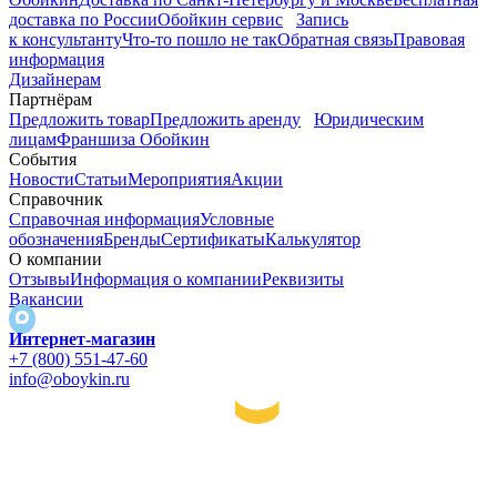
доставка по России
Обойкин сервис
Запись
к консультанту
Что-то пошло не так
Обратная связь
Правовая
информация
Дизайнерам
Партнёрам
Предложить товар
Предложить аренду
Юридическим
лицам
Франшиза Обойкин
События
Новости
Статьи
Мероприятия
Акции
Справочник
Справочная информация
Условные
обозначения
Бренды
Сертификаты
Калькулятор
О компании
Отзывы
Информация о компании
Реквизиты
Вакансии
Интернет-магазин
+7 (800) 551-47-60
info@oboykin.ru