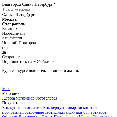
Ваш город
Санкт-Петербург
?
Санкт-Петербург
Москва
Ставрополь
Балашиха
Изобильный
Кингисепп
Нижний Новгород
нет
да
Сохранить
Подпишитесь на «Обойкин»
Будьте в курсе новостей, новинок и акций.
Telegram
Вконтакте
Max
Магазины
Адреса магазинов
Фотогалерея
Покупателю
Как купить и оплатить
Как вернуть товар
Дисконтная
программа
Подарочные сертификаты
Скидки от партнеров
Обойкин
Доставка по Санкт-Петербургу и Москве
Бесплатная