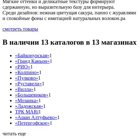
Мягкие оттенки и деликатные текстуры формируют
сдержанную, но выразительную базу для интерьера.
Среди дизайнов: нежная цветущая сакура, панно с журавлями
и спокойные фоны с имитацией натуральных волокон.ра
смотреть товары
В наличии 13 каталогов в 13 магазинах
«Байконурская»
1
«Гранд Каньон»
1
«РИО»
1
«Колпино»
1
«Пулково»
1
«Руставели»
1
«Вилла»
1
«Большевиков»
1
«Мозаика»
1
«Ладожская»
1
ТРК MARi
1
«Ашан Алтуфьево»
1
«Петергофское»
1
читать еще