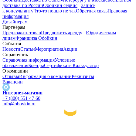
доставка по России
Обойкин сервис
Запись
к консультанту
Что-то пошло не так
Обратная связь
Правовая
информация
Дизайнерам
Партнёрам
Предложить товар
Предложить аренду
Юридическим
лицам
Франшиза Обойкин
События
Новости
Статьи
Мероприятия
Акции
Справочник
Справочная информация
Условные
обозначения
Бренды
Сертификаты
Калькулятор
О компании
Отзывы
Информация о компании
Реквизиты
Вакансии
Интернет-магазин
+7 (800) 551-47-60
info@oboykin.ru