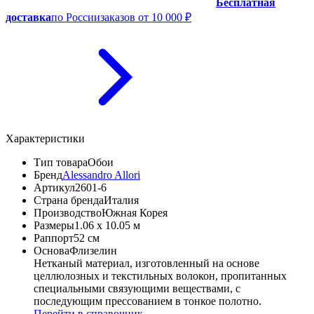
Бесплатная
доставка
по России
заказов от 10 000 ₽
Характеристики
Тип товара
Обои
Бренд
Alessandro Allori
Артикул
2601-6
Страна бренда
Италия
Производство
Южная Корея
Размеры
1.06 x 10.05 м
Раппорт
52 см
Основа
Флизелин
Нетканый материал, изготовленный на основе
целлюлозных и текстильных волокон, пропитанных
специальными связующими веществами, с
последующим прессованием в тонкое полотно.
Перейти в справочник