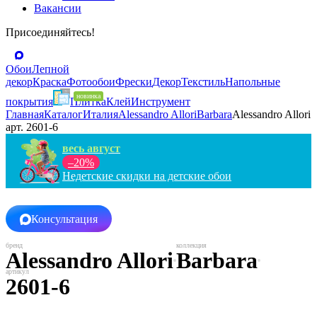
Вакансии
Присоединяйтесь!
Обои
Лепной
декор
Краска
Фотообои
Фрески
Декор
Текстиль
Напольные
покрытия
Плитка
Клей
Инструмент
Главная
Каталог
Италия
Alessandro Allori
Barbara
Alessandro Allori
арт. 2601-6
весь август
–20%
Недетские скидки на детские обои
Консультация
Alessandro Allori
Barbara
2601-6