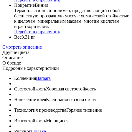
Покрытие
Винил
Термопластичный полимер, представляющий собой
бесцветную прозрачную массу с химической стойкостью
к щелочам, минеральным маслам, многим кислотам
и растворителям.
Перейти в справочник
Вес
3.31 кг
Смотреть описание
Другие цвета:
Описание
О бренде
Подробные характеристики
Коллекция
Barbara
Светостойкость
Хорошая светостойкость
Нанесение клея
Клей наносится на стену
Технология производства
Горячее тиснение
Влагостойкость
Моющиеся
Рисунок
Облака