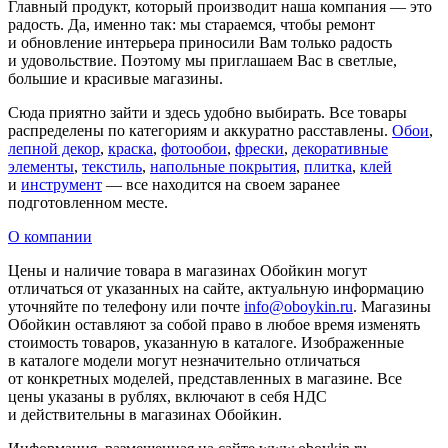
Главный продукт, который производит наша компания — это
радость. Да, именно так: мы стараемся, чтобы ремонт
и обновление интерьера приносили Вам только радость
и удовольствие. Поэтому мы приглашаем Вас в светлые,
большие и красивые магазины.
Сюда приятно зайти и здесь удобно выбирать. Все товары
распределены по категориям и аккуратно расставлены.
Обои
,
лепной декор
,
краска
,
фотообои
,
фрески
,
декоративные
элементы
,
текстиль
,
напольные покрытия
,
плитка
,
клей
и
инструмент
— все находится на своем заранее
подготовленном месте.
О компании
Цены и наличие товара в магазинах Обойкин могут
отличаться от указанных на сайте, актуальную информацию
уточняйте по телефону или почте
info@oboykin.ru
. Магазины
Обойкин оставляют за собой право в любое время изменять
стоимость товаров, указанную в каталоге. Изображенные
в каталоге модели могут незначительно отличаться
от конкретных моделей, представленных в магазине. Все
цены указаны в рублях, включают в себя НДС
и действительны в магазинах Обойкин.