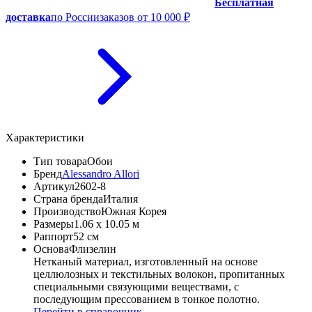
Бесплатная
доставка
по России
заказов от 10 000 ₽
Характеристики
Тип товара
Обои
Бренд
Alessandro Allori
Артикул
2602-8
Страна бренда
Италия
Производство
Южная Корея
Размеры
1.06 x 10.05 м
Раппорт
52 см
Основа
Флизелин
Нетканый материал, изготовленный на основе
целлюлозных и текстильных волокон, пропитанных
специальными связующими веществами, с
последующим прессованием в тонкое полотно.
Перейти в справочник