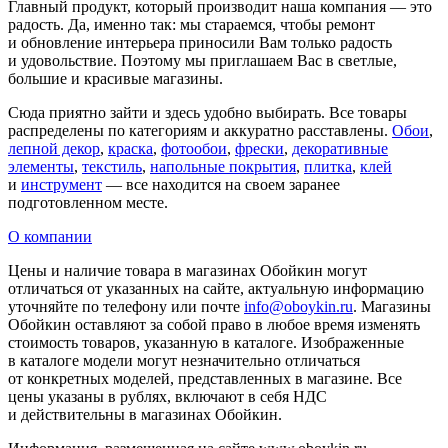
Главный продукт, который производит наша компания — это
радость. Да, именно так: мы стараемся, чтобы ремонт
и обновление интерьера приносили Вам только радость
и удовольствие. Поэтому мы приглашаем Вас в светлые,
большие и красивые магазины.
Сюда приятно зайти и здесь удобно выбирать. Все товары
распределены по категориям и аккуратно расставлены.
Обои
,
лепной декор
,
краска
,
фотообои
,
фрески
,
декоративные
элементы
,
текстиль
,
напольные покрытия
,
плитка
,
клей
и
инструмент
— все находится на своем заранее
подготовленном месте.
О компании
Цены и наличие товара в магазинах Обойкин могут
отличаться от указанных на сайте, актуальную информацию
уточняйте по телефону или почте
info@oboykin.ru
. Магазины
Обойкин оставляют за собой право в любое время изменять
стоимость товаров, указанную в каталоге. Изображенные
в каталоге модели могут незначительно отличаться
от конкретных моделей, представленных в магазине. Все
цены указаны в рублях, включают в себя НДС
и действительны в магазинах Обойкин.