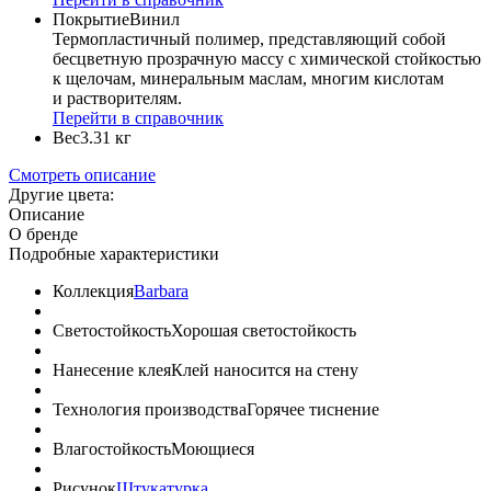
Покрытие
Винил
Термопластичный полимер, представляющий собой
бесцветную прозрачную массу с химической стойкостью
к щелочам, минеральным маслам, многим кислотам
и растворителям.
Перейти в справочник
Вес
3.31 кг
Смотреть описание
Другие цвета:
Описание
О бренде
Подробные характеристики
Коллекция
Barbara
Светостойкость
Хорошая светостойкость
Нанесение клея
Клей наносится на стену
Технология производства
Горячее тиснение
Влагостойкость
Моющиеся
Рисунок
Штукатурка