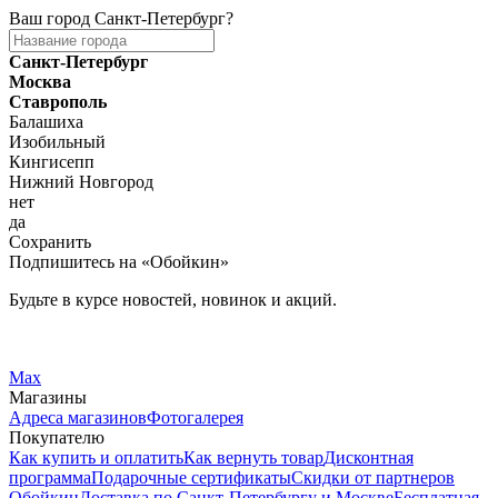
Ваш город
Санкт-Петербург
?
Санкт-Петербург
Москва
Ставрополь
Балашиха
Изобильный
Кингисепп
Нижний Новгород
нет
да
Сохранить
Подпишитесь на «Обойкин»
Будьте в курсе новостей, новинок и акций.
Telegram
Вконтакте
Max
Магазины
Адреса магазинов
Фотогалерея
Покупателю
Как купить и оплатить
Как вернуть товар
Дисконтная
программа
Подарочные сертификаты
Скидки от партнеров
Обойкин
Доставка по Санкт-Петербургу и Москве
Бесплатная