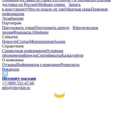
доставка по России
Обойкин сервис
Запись
к консультанту
Что-то пошло не так
Обратная связь
Правовая
информация
Дизайнерам
Партнёрам
Предложить товар
Предложить аренду
Юридическим
лицам
Франшиза Обойкин
События
Новости
Статьи
Мероприятия
Акции
Справочник
Справочная информация
Условные
обозначения
Бренды
Сертификаты
Калькулятор
О компании
Отзывы
Информация о компании
Реквизиты
Вакансии
Интернет-магазин
+7 (800) 551-47-60
info@oboykin.ru