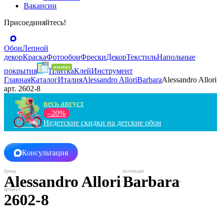
Вакансии
Присоединяйтесь!
Обои
Лепной
декор
Краска
Фотообои
Фрески
Декор
Текстиль
Напольные
покрытия
Плитка
Клей
Инструмент
Главная
Каталог
Италия
Alessandro Allori
Barbara
Alessandro Allori
арт. 2602-8
весь август
–20%
Недетские скидки на детские обои
Консультация
Alessandro Allori
Barbara
2602-8