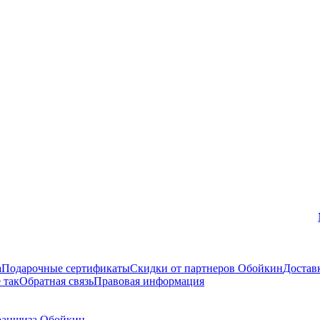
Вконтакте
а
Подарочные сертификаты
Скидки от партнеров Обойкин
Достав
 так
Обратная связь
Правовая информация
аншиза Обойкин