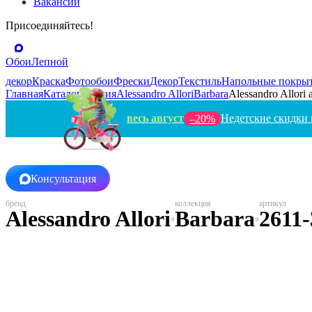
Вакансии
Присоединяйтесь!
Обои
Лепной
декор
Краска
Фотообои
Фрески
Декор
Текстиль
Напольные покры
Главная
Каталог
Италия
Alessandro Allori
Barbara
Alessandro Allori 
весь август
Недетские скидки 
–20%
Консультация
Alessandro Allori
Barbara
2611-