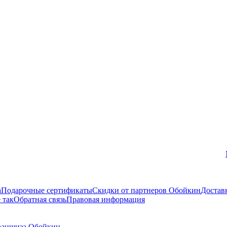
Вконтакте
а
Подарочные сертификаты
Скидки от партнеров Обойкин
Достав
 так
Обратная связь
Правовая информация
аншиза Обойкин