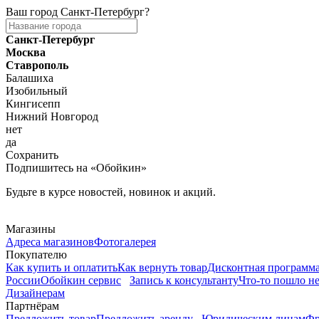
Ваш город
Санкт-Петербург
?
Санкт-Петербург
Москва
Ставрополь
Балашиха
Изобильный
Кингисепп
Нижний Новгород
нет
да
Сохранить
Подпишитесь на «Обойкин»
Будьте в курсе новостей, новинок и акций.
Telegram
Магазины
Адреса магазинов
Фотогалерея
Покупателю
Как купить и оплатить
Как вернуть товар
Дисконтная программ
России
Обойкин сервис
Запись к консультанту
Что-то пошло не
Дизайнерам
Партнёрам
Предложить товар
Предложить аренду
Юридическим лицам
Фр