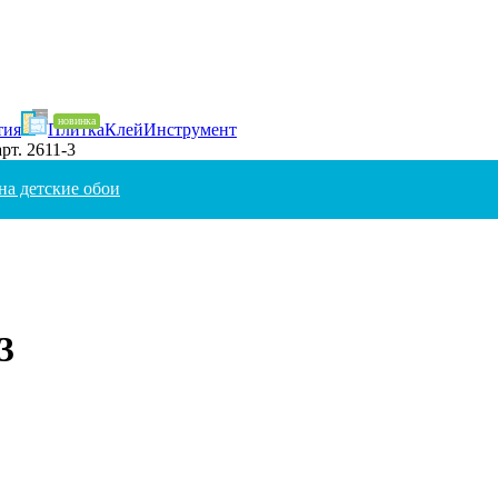
тия
Плитка
Клей
Инструмент
арт. 2611-3
на детские обои
3