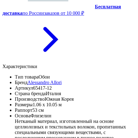
Бесплатная
доставка
по России
заказов от 10 000 ₽
Характеристики
Тип товара
Обои
Бренд
Alessandro Allori
Артикул
65417-12
Страна бренда
Италия
Производство
Южная Корея
Размеры
1.06 x 10.05 м
Раппорт
53 см
Основа
Флизелин
Нетканый материал, изготовленный на основе
целлюлозных и текстильных волокон, пропитанных
специальными связующими веществами, с
последующим прессованием в тонкое полотно.