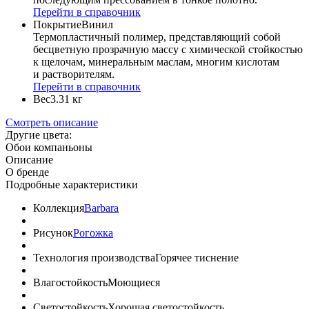
Перейти в справочник
Покрытие
Винил
Термопластичный полимер, представляющий собой
бесцветную прозрачную массу с химической стойкостью
к щелочам, минеральным маслам, многим кислотам
и растворителям.
Перейти в справочник
Вес
3.31 кг
Смотреть описание
Другие цвета:
Обои компаньоны
Описание
О бренде
Подробные характеристики
Коллекция
Barbara
Рисунок
Рогожка
Технология производства
Горячее тиснение
Влагостойкость
Моющиеся
Светостойкость
Хорошая светостойкость