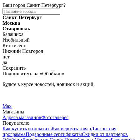
Ваш город
Санкт-Петербург
?
Санкт-Петербург
Москва
Ставрополь
Балашиха
Изобильный
Кингисепп
Нижний Новгород
нет
да
Сохранить
Подпишитесь на «Обойкин»
Будьте в курсе новостей, новинок и акций.
Telegram
Вконтакте
Max
Магазины
Адреса магазинов
Фотогалерея
Покупателю
Как купить и оплатить
Как вернуть товар
Дисконтная
программа
Подарочные сертификаты
Скидки от партнеров
Обойкин
Доставка по Санкт-Петербургу и Москве
Бесплатная