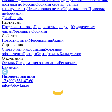
доставка по России
Обойкин сервис
Запись
к консультанту
Что-то пошло не так
Обратная связь
Правовая
информация
Дизайнерам
Партнёрам
Предложить товар
Предложить аренду
Юридическим
лицам
Франшиза Обойкин
События
Новости
Статьи
Мероприятия
Акции
Справочник
Справочная информация
Условные
обозначения
Бренды
Сертификаты
Калькулятор
О компании
Отзывы
Информация о компании
Реквизиты
Вакансии
Интернет-магазин
+7 (800) 551-47-60
info@oboykin.ru