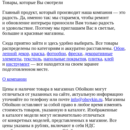
Товары, которые Вы смотрели
Главный продукт, который производит наша компания — это
радость. Да, именно так: мы стараемся, чтобы ремонт
и обновление интерьера приносили Вам только радость
и удовольствие. Поэтому мы приглашаем Вас в светлые,
большие и красивые магазины.
Сюда приятно зайти и здесь удобно выбирать. Все товары
распределены по категориям и аккуратно расставлены.
Обои
,
лепной декор
,
краска
,
фотообои
,
фрески
,
декоративные
элементы
,
текстиль
,
напольные покрытия
,
плитка
,
клей
и
инструмент
— все находится на своем заранее
подготовленном месте.
О компании
Цены и наличие товара в магазинах Обойкин могут
отличаться от указанных на сайте, актуальную информацию
уточняйте по телефону или почте
info@oboykin.ru
. Магазины
Обойкин оставляют за собой право в любое время изменять
стоимость товаров, указанную в каталоге. Изображенные
в каталоге модели могут незначительно отличаться
от конкретных моделей, представленных в магазине. Все
цены указаны в рублях, включают в себя НДС