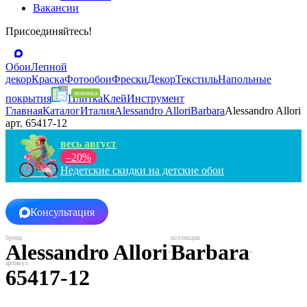
Вакансии
Присоединяйтесь!
Обои
Лепной
декор
Краска
Фотообои
Фрески
Декор
Текстиль
Напольные
покрытия
Плитка
Клей
Инструмент
Главная
Каталог
Италия
Alessandro Allori
Barbara
Alessandro Allori
арт. 65417-12
весь август
–20%
Недетские скидки на детские обои
Консультация
Alessandro Allori
Barbara
65417-12