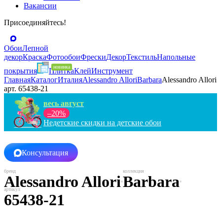
Вакансии
Присоединяйтесь!
Обои
Лепной
декор
Краска
Фотообои
Фрески
Декор
Текстиль
Напольные
покрытия
Плитка
Клей
Инструмент
Главная
Каталог
Италия
Alessandro Allori
Barbara
Alessandro Allori
арт. 65438-21
весь август
–20%
Недетские скидки на детские обои
Консультация
Alessandro Allori
Barbara
65438-21