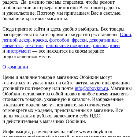
радость. Да, именно так: мы стараемся, чтобы ремонт
и обновление интерьера приносили Вам только радость
и удовольствие. Поэтому мы приглашаем Вас в светлые,
большие и красивые магазины.
Сюда приятно зайти и здесь удобно выбирать. Все товары
распределены по категориям и аккуратно расставлены.
Обои
,
лепной декор
,
краска
,
фотообои
,
фрески
,
декоративные
элементы
,
текстиль
,
напольные покрытия
,
плитка
,
клей
и
инструмент
— все находится на своем заранее
подготовленном месте.
О компании
Цены и наличие товара в магазинах Обойкин могут
отличаться от указанных на сайте, актуальную информацию
уточняйте по телефону или почте
info@oboykin.ru
. Магазины
Обойкин оставляют за собой право в любое время изменять
стоимость товаров, указанную в каталоге. Изображенные
в каталоге модели могут незначительно отличаться
от конкретных моделей, представленных в магазине. Все
цены указаны в рублях, включают в себя НДС
и действительны в магазинах Обойкин.
Информация, размещенная на сайте www.oboykin.ru,