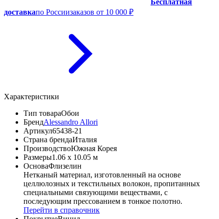
Бесплатная
доставка
по России
заказов от 10 000 ₽
Характеристики
Тип товара
Обои
Бренд
Alessandro Allori
Артикул
65438-21
Страна бренда
Италия
Производство
Южная Корея
Размеры
1.06 x 10.05 м
Основа
Флизелин
Нетканый материал, изготовленный на основе
целлюлозных и текстильных волокон, пропитанных
специальными связующими веществами, с
последующим прессованием в тонкое полотно.
Перейти в справочник
Покрытие
Винил