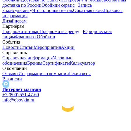
доставка по России
Обойкин сервис
Запись
к консультанту
Что-то пошло не так
Обратная связь
Правовая
информация
Дизайнерам
Партнёрам
Предложить товар
Предложить аренду
Юридическим
лицам
Франшиза Обойкин
События
Новости
Статьи
Мероприятия
Акции
Справочник
Справочная информация
Условные
обозначения
Бренды
Сертификаты
Калькулятор
О компании
Отзывы
Информация о компании
Реквизиты
Вакансии
Интернет-магазин
+7 (800) 551-47-60
info@oboykin.ru