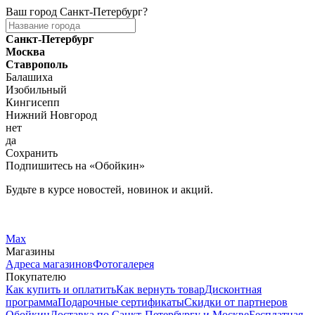
Ваш город
Санкт-Петербург
?
Санкт-Петербург
Москва
Ставрополь
Балашиха
Изобильный
Кингисепп
Нижний Новгород
нет
да
Сохранить
Подпишитесь на «Обойкин»
Будьте в курсе новостей, новинок и акций.
Telegram
Вконтакте
Max
Магазины
Адреса магазинов
Фотогалерея
Покупателю
Как купить и оплатить
Как вернуть товар
Дисконтная
программа
Подарочные сертификаты
Скидки от партнеров
Обойкин
Доставка по Санкт-Петербургу и Москве
Бесплатная