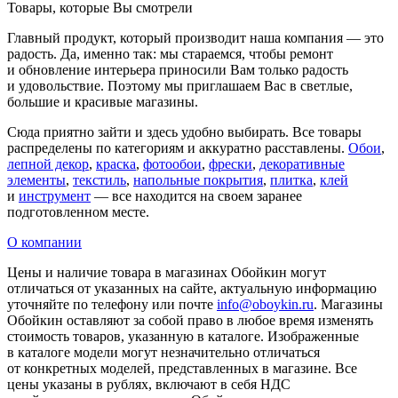
Товары, которые Вы смотрели
Главный продукт, который производит наша компания — это
радость. Да, именно так: мы стараемся, чтобы ремонт
и обновление интерьера приносили Вам только радость
и удовольствие. Поэтому мы приглашаем Вас в светлые,
большие и красивые магазины.
Сюда приятно зайти и здесь удобно выбирать. Все товары
распределены по категориям и аккуратно расставлены.
Обои
,
лепной декор
,
краска
,
фотообои
,
фрески
,
декоративные
элементы
,
текстиль
,
напольные покрытия
,
плитка
,
клей
и
инструмент
— все находится на своем заранее
подготовленном месте.
О компании
Цены и наличие товара в магазинах Обойкин могут
отличаться от указанных на сайте, актуальную информацию
уточняйте по телефону или почте
info@oboykin.ru
. Магазины
Обойкин оставляют за собой право в любое время изменять
стоимость товаров, указанную в каталоге. Изображенные
в каталоге модели могут незначительно отличаться
от конкретных моделей, представленных в магазине. Все
цены указаны в рублях, включают в себя НДС