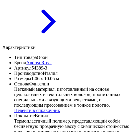
Характеристики
Тип товара
Обои
Бренд
Andrea Rossi
Артикул
54389-3
Производство
Италия
Размеры
1.06 x 10.05 м
Основа
Флизелин
Нетканый материал, изготовленный на основе
целлюлозных и текстильных волокон, пропитанных
специальными связующими веществами, с
последующим прессованием в тонкое полотно.
Перейти в справочник
Покрытие
Винил
Термопластичный полимер, представляющий собой
бесцветную прозрачную массу с химической стойкостью
к щелочам, минеральным маслам, многим кислотам