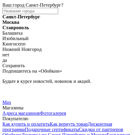
Ваш город
Санкт-Петербург
?
Санкт-Петербург
Москва
Ставрополь
Балашиха
Изобильный
Кингисепп
Нижний Новгород
нет
да
Сохранить
Подпишитесь на «Обойкин»
Будьте в курсе новостей, новинок и акций.
Telegram
Вконтакте
Max
Магазины
Адреса магазинов
Фотогалерея
Покупателю
Как купить и оплатить
Как вернуть товар
Дисконтная
программа
Подарочные сертификаты
Скидки от партнеров
Обойкин
Доставка по Санкт-Петербургу и Москве
Бесплатная