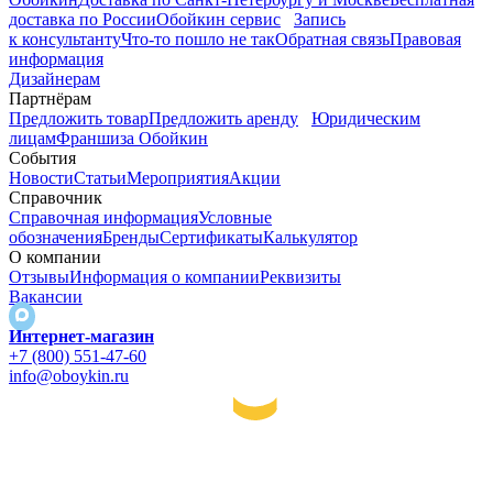
доставка по России
Обойкин сервис
Запись
к консультанту
Что-то пошло не так
Обратная связь
Правовая
информация
Дизайнерам
Партнёрам
Предложить товар
Предложить аренду
Юридическим
лицам
Франшиза Обойкин
События
Новости
Статьи
Мероприятия
Акции
Справочник
Справочная информация
Условные
обозначения
Бренды
Сертификаты
Калькулятор
О компании
Отзывы
Информация о компании
Реквизиты
Вакансии
Интернет-магазин
+7 (800) 551-47-60
info@oboykin.ru