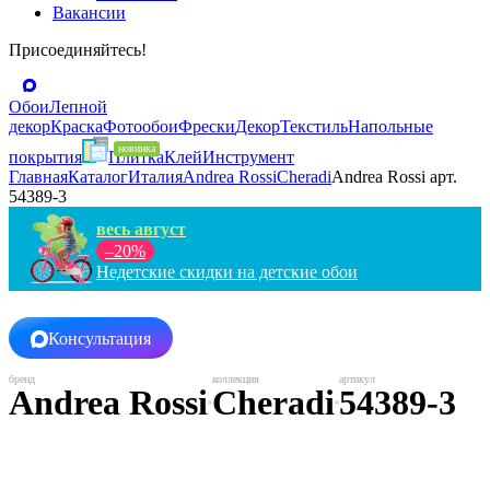
Вакансии
Присоединяйтесь!
Обои
Лепной
декор
Краска
Фотообои
Фрески
Декор
Текстиль
Напольные
покрытия
Плитка
Клей
Инструмент
Главная
Каталог
Италия
Andrea Rossi
Cheradi
Andrea Rossi арт.
54389-3
весь август
–20%
Недетские скидки на детские обои
Консультация
Andrea Rossi
Cheradi
54389-3