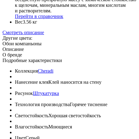
к щелочам, минеральным маслам, многим кислотам
и растворителям.
Перейти в справочник
Вес
3.56 кг
Смотреть описание
Другие цвета:
Обои компаньоны
Описание
О бренде
Подробные характеристики
Коллекция
Cheradi
Нанесение клея
Клей наносится на стену
Рисунок
Штукатурка
Технология производства
Горячее тиснение
Светостойкость
Хорошая светостойкость
Влагостойкость
Моющиеся
Цвет
Серый