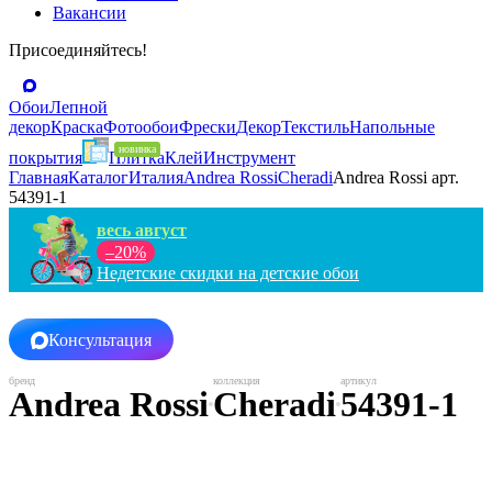
Вакансии
Присоединяйтесь!
Обои
Лепной
декор
Краска
Фотообои
Фрески
Декор
Текстиль
Напольные
покрытия
Плитка
Клей
Инструмент
Главная
Каталог
Италия
Andrea Rossi
Cheradi
Andrea Rossi арт.
54391-1
весь август
–20%
Недетские скидки на детские обои
Консультация
Andrea Rossi
Cheradi
54391-1