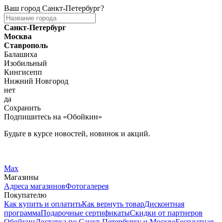
Ваш город
Санкт-Петербург
?
Санкт-Петербург
Москва
Ставрополь
Балашиха
Изобильный
Кингисепп
Нижний Новгород
нет
да
Сохранить
Подпишитесь на «Обойкин»
Будьте в курсе новостей, новинок и акций.
Telegram
Вконтакте
Max
Магазины
Адреса магазинов
Фотогалерея
Покупателю
Как купить и оплатить
Как вернуть товар
Дисконтная
программа
Подарочные сертификаты
Скидки от партнеров
Обойкин
Доставка по Санкт-Петербургу и Москве
Бесплатная