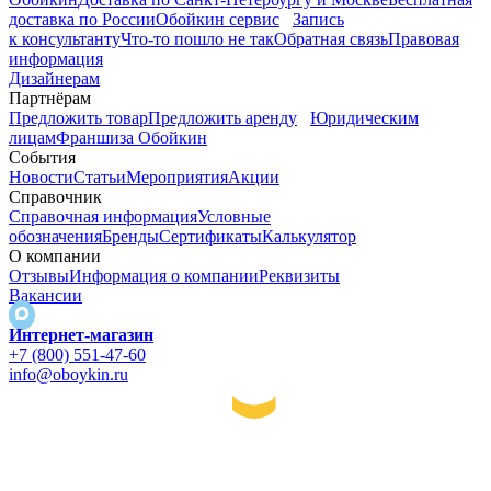
доставка по России
Обойкин сервис
Запись
к консультанту
Что-то пошло не так
Обратная связь
Правовая
информация
Дизайнерам
Партнёрам
Предложить товар
Предложить аренду
Юридическим
лицам
Франшиза Обойкин
События
Новости
Статьи
Мероприятия
Акции
Справочник
Справочная информация
Условные
обозначения
Бренды
Сертификаты
Калькулятор
О компании
Отзывы
Информация о компании
Реквизиты
Вакансии
Интернет-магазин
+7 (800) 551-47-60
info@oboykin.ru