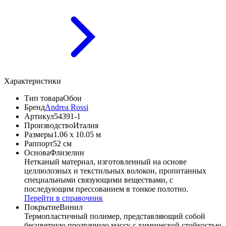
Характеристики
Тип товара
Обои
Бренд
Andrea Rossi
Артикул
54391-1
Производство
Италия
Размеры
1.06 x 10.05 м
Раппорт
52 см
Основа
Флизелин
Нетканый материал, изготовленный на основе
целлюлозных и текстильных волокон, пропитанных
специальными связующими веществами, с
последующим прессованием в тонкое полотно.
Перейти в справочник
Покрытие
Винил
Термопластичный полимер, представляющий собой
бесцветную прозрачную массу с химической стойкостью