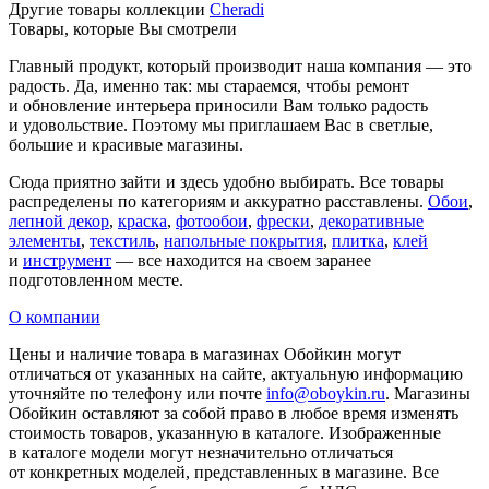
Другие товары коллекции
Cheradi
Товары, которые Вы смотрели
Главный продукт, который производит наша компания — это
радость. Да, именно так: мы стараемся, чтобы ремонт
и обновление интерьера приносили Вам только радость
и удовольствие. Поэтому мы приглашаем Вас в светлые,
большие и красивые магазины.
Сюда приятно зайти и здесь удобно выбирать. Все товары
распределены по категориям и аккуратно расставлены.
Обои
,
лепной декор
,
краска
,
фотообои
,
фрески
,
декоративные
элементы
,
текстиль
,
напольные покрытия
,
плитка
,
клей
и
инструмент
— все находится на своем заранее
подготовленном месте.
О компании
Цены и наличие товара в магазинах Обойкин могут
отличаться от указанных на сайте, актуальную информацию
уточняйте по телефону или почте
info@oboykin.ru
. Магазины
Обойкин оставляют за собой право в любое время изменять
стоимость товаров, указанную в каталоге. Изображенные
в каталоге модели могут незначительно отличаться
от конкретных моделей, представленных в магазине. Все