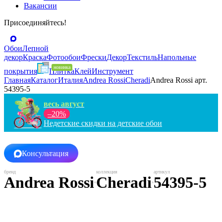
Вакансии
Присоединяйтесь!
Обои
Лепной
декор
Краска
Фотообои
Фрески
Декор
Текстиль
Напольные
покрытия
Плитка
Клей
Инструмент
Главная
Каталог
Италия
Andrea Rossi
Cheradi
Andrea Rossi арт.
54395-5
весь август
–20%
Недетские скидки на детские обои
Консультация
Andrea Rossi
Cheradi
54395-5