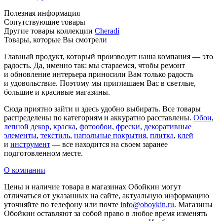
Полезная информация
Сопутствующие товары
Другие товары коллекции
Cheradi
Товары, которые Вы смотрели
Главный продукт, который производит наша компания — это
радость. Да, именно так: мы стараемся, чтобы ремонт
и обновление интерьера приносили Вам только радость
и удовольствие. Поэтому мы приглашаем Вас в светлые,
большие и красивые магазины.
Сюда приятно зайти и здесь удобно выбирать. Все товары
распределены по категориям и аккуратно расставлены.
Обои
,
лепной декор
,
краска
,
фотообои
,
фрески
,
декоративные
элементы
,
текстиль
,
напольные покрытия
,
плитка
,
клей
и
инструмент
— все находится на своем заранее
подготовленном месте.
О компании
Цены и наличие товара в магазинах Обойкин могут
отличаться от указанных на сайте, актуальную информацию
уточняйте по телефону или почте
info@oboykin.ru
. Магазины
Обойкин оставляют за собой право в любое время изменять