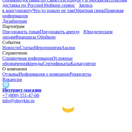
доставка по России
Обойкин сервис
Запись
к консультанту
Что-то пошло не так
Обратная связь
Правовая
информация
Дизайнерам
Партнёрам
Предложить товар
Предложить аренду
Юридическим
лицам
Франшиза Обойкин
События
Новости
Статьи
Мероприятия
Акции
Справочник
Справочная информация
Условные
обозначения
Бренды
Сертификаты
Калькулятор
О компании
Отзывы
Информация о компании
Реквизиты
Вакансии
Интернет-магазин
+7 (800) 551-47-60
info@oboykin.ru