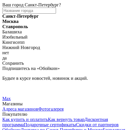
Ваш город
Санкт-Петербург
?
Санкт-Петербург
Москва
Ставрополь
Балашиха
Изобильный
Кингисепп
Нижний Новгород
нет
да
Сохранить
Подпишитесь на «Обойкин»
Будьте в курсе новостей, новинок и акций.
Telegram
Вконтакте
Max
Магазины
Адреса магазинов
Фотогалерея
Покупателю
Как купить и оплатить
Как вернуть товар
Дисконтная
программа
Подарочные сертификаты
Скидки от партнеров
Обойкин
Доставка по Санкт-Петербургу и Москве
Бесплатная