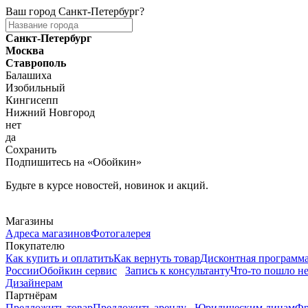
Ваш город
Санкт-Петербург
?
Санкт-Петербург
Москва
Ставрополь
Балашиха
Изобильный
Кингисепп
Нижний Новгород
нет
да
Сохранить
Подпишитесь на «Обойкин»
Будьте в курсе новостей, новинок и акций.
Telegram
Магазины
Адреса магазинов
Фотогалерея
Покупателю
Как купить и оплатить
Как вернуть товар
Дисконтная программ
России
Обойкин сервис
Запись к консультанту
Что-то пошло не
Дизайнерам
Партнёрам
Предложить товар
Предложить аренду
Юридическим лицам
Фр