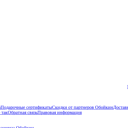
Вконтакте
а
Подарочные сертификаты
Скидки от партнеров Обойкин
Достав
 так
Обратная связь
Правовая информация
аншиза Обойкин