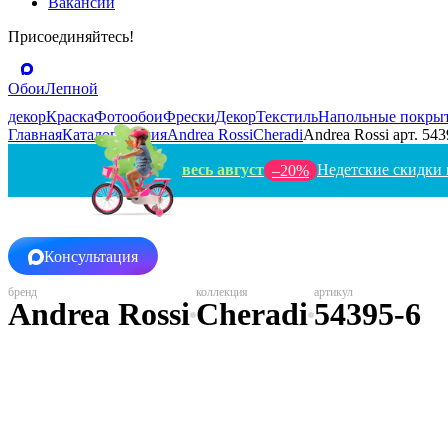
Вакансии
Присоединяйтесь!
Обои
Лепной
декор
Краска
Фотообои
Фрески
Декор
Текстиль
Напольные покры
Главная
Каталог
Италия
Andrea Rossi
Cheradi
Andrea Rossi арт. 543
весь август
Недетские скидки 
–20%
Консультация
Andrea Rossi
Cheradi
54395-6