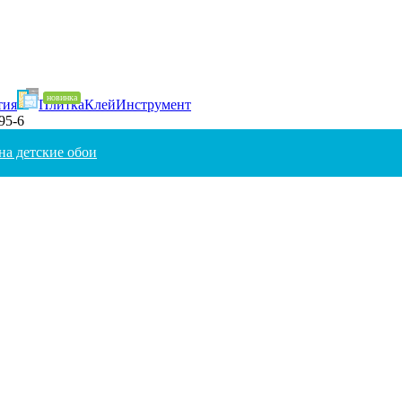
тия
Плитка
Клей
Инструмент
95-6
на детские обои