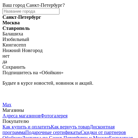
Ваш город
Санкт-Петербург
?
Санкт-Петербург
Москва
Ставрополь
Балашиха
Изобильный
Кингисепп
Нижний Новгород
нет
да
Сохранить
Подпишитесь на «Обойкин»
Будьте в курсе новостей, новинок и акций.
Telegram
Вконтакте
Max
Магазины
Адреса магазинов
Фотогалерея
Покупателю
Как купить и оплатить
Как вернуть товар
Дисконтная
программа
Подарочные сертификаты
Скидки от партнеров
Обойкин
Доставка по Санкт-Петербургу и Москве
Бесплатная