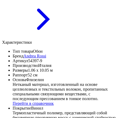
Характеристики
Тип товара
Обои
Бренд
Andrea Rossi
Артикул
54397-9
Производство
Италия
Размеры
1.06 x 10.05 м
Раппорт
52 см
Основа
Флизелин
Нетканый материал, изготовленный на основе
целлюлозных и текстильных волокон, пропитанных
специальными связующими веществами, с
последующим прессованием в тонкое полотно.
Перейти в справочник
Покрытие
Винил
Термопластичный полимер, представляющий собой
бесцветную прозрачную массу с химической стойкостью