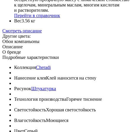
к щелочам, минеральным маслам, многим кислотам
и растворителям.
Перейти в справочник
Вес
3.56 кг
Смотреть описание
Другие цвета:
Обои компаньоны
Описание
О бренде
Подробные характеристики
Коллекция
Cheradi
Нанесение клея
Клей наносится на стену
Рисунок
Штукатурка
Технология производства
Горячее тиснение
Светостойкость
Хорошая светостойкость
Влагостойкость
Моющиеся
Цвет
Серый