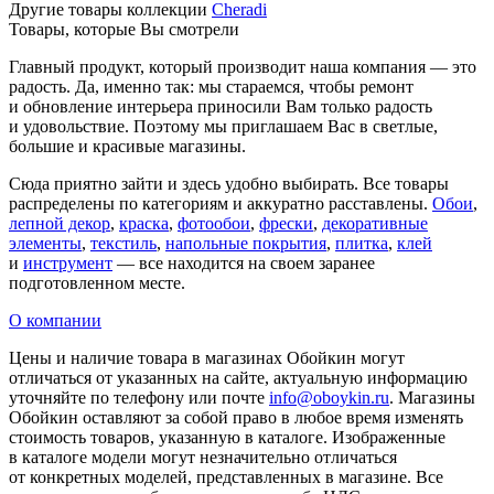
Другие товары коллекции
Cheradi
Товары, которые Вы смотрели
Главный продукт, который производит наша компания — это
радость. Да, именно так: мы стараемся, чтобы ремонт
и обновление интерьера приносили Вам только радость
и удовольствие. Поэтому мы приглашаем Вас в светлые,
большие и красивые магазины.
Сюда приятно зайти и здесь удобно выбирать. Все товары
распределены по категориям и аккуратно расставлены.
Обои
,
лепной декор
,
краска
,
фотообои
,
фрески
,
декоративные
элементы
,
текстиль
,
напольные покрытия
,
плитка
,
клей
и
инструмент
— все находится на своем заранее
подготовленном месте.
О компании
Цены и наличие товара в магазинах Обойкин могут
отличаться от указанных на сайте, актуальную информацию
уточняйте по телефону или почте
info@oboykin.ru
. Магазины
Обойкин оставляют за собой право в любое время изменять
стоимость товаров, указанную в каталоге. Изображенные
в каталоге модели могут незначительно отличаться
от конкретных моделей, представленных в магазине. Все