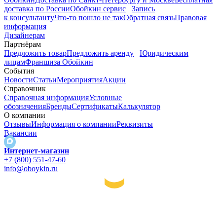
доставка по России
Обойкин сервис
Запись
к консультанту
Что-то пошло не так
Обратная связь
Правовая
информация
Дизайнерам
Партнёрам
Предложить товар
Предложить аренду
Юридическим
лицам
Франшиза Обойкин
События
Новости
Статьи
Мероприятия
Акции
Справочник
Справочная информация
Условные
обозначения
Бренды
Сертификаты
Калькулятор
О компании
Отзывы
Информация о компании
Реквизиты
Вакансии
Интернет-магазин
+7 (800) 551-47-60
info@oboykin.ru