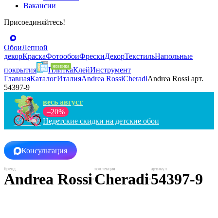
Вакансии
Присоединяйтесь!
Обои
Лепной
декор
Краска
Фотообои
Фрески
Декор
Текстиль
Напольные
покрытия
Плитка
Клей
Инструмент
Главная
Каталог
Италия
Andrea Rossi
Cheradi
Andrea Rossi арт.
54397-9
весь август
–20%
Недетские скидки на детские обои
Консультация
Andrea Rossi
Cheradi
54397-9