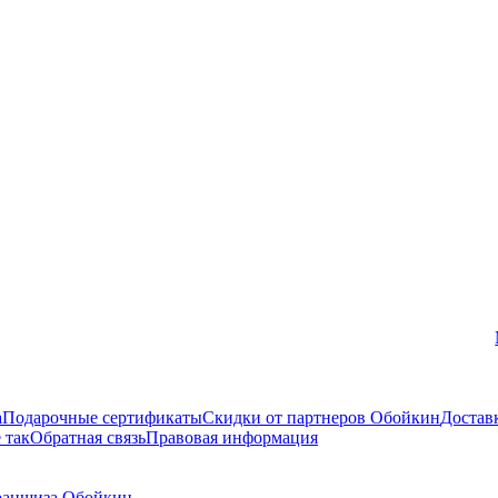
Вконтакте
а
Подарочные сертификаты
Скидки от партнеров Обойкин
Достав
 так
Обратная связь
Правовая информация
аншиза Обойкин