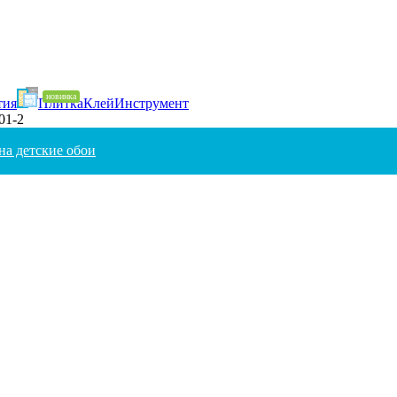
тия
Плитка
Клей
Инструмент
01-2
на детские обои