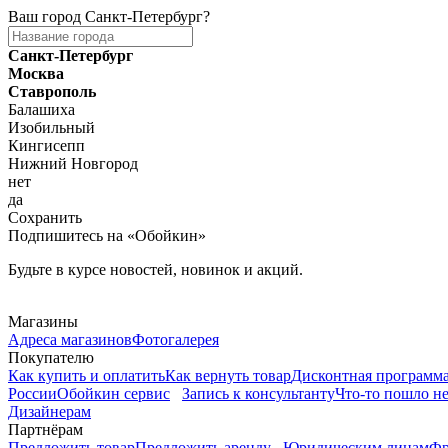
Ваш город
Санкт-Петербург
?
Санкт-Петербург
Москва
Ставрополь
Балашиха
Изобильный
Кингисепп
Нижний Новгород
нет
да
Сохранить
Подпишитесь на «Обойкин»
Будьте в курсе новостей, новинок и акций.
Telegram
Магазины
Адреса магазинов
Фотогалерея
Покупателю
Как купить и оплатить
Как вернуть товар
Дисконтная программ
России
Обойкин сервис
Запись к консультанту
Что-то пошло не
Дизайнерам
Партнёрам
Предложить товар
Предложить аренду
Юридическим лицам
Фр