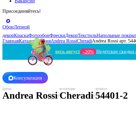
Вакансии
Присоединяйтесь!
Обои
Лепной
декор
Краска
Фотообои
Фрески
Декор
Текстиль
Напольные покры
Главная
Каталог
Италия
Andrea Rossi
Cheradi
Andrea Rossi арт. 544
весь август
Недетские скидки 
–20%
Консультация
Andrea Rossi
Cheradi
54401-2