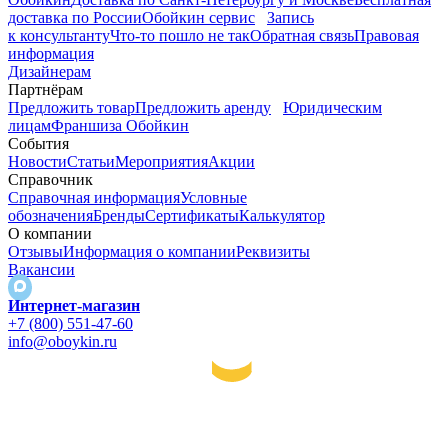
доставка по России
Обойкин сервис
Запись
к консультанту
Что-то пошло не так
Обратная связь
Правовая
информация
Дизайнерам
Партнёрам
Предложить товар
Предложить аренду
Юридическим
лицам
Франшиза Обойкин
События
Новости
Статьи
Мероприятия
Акции
Справочник
Справочная информация
Условные
обозначения
Бренды
Сертификаты
Калькулятор
О компании
Отзывы
Информация о компании
Реквизиты
Вакансии
Интернет-магазин
+7 (800) 551-47-60
info@oboykin.ru