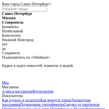
Ваш город
Санкт-Петербург
?
Санкт-Петербург
Москва
Ставрополь
Балашиха
Изобильный
Кингисепп
Нижний Новгород
нет
да
Сохранить
Подпишитесь на «Обойкин»
Будьте в курсе новостей, новинок и акций.
Telegram
Вконтакте
Max
Магазины
Адреса магазинов
Фотогалерея
Покупателю
Как купить и оплатить
Как вернуть товар
Дисконтная
программа
Подарочные сертификаты
Скидки от партнеров
Обойкин
Доставка по Санкт-Петербургу и Москве
Бесплатная