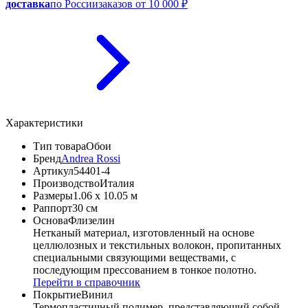
доставка
по России
заказов от 10 000 ₽
Характеристики
Тип товара
Обои
Бренд
Andrea Rossi
Артикул
54401-4
Производство
Италия
Размеры
1.06 x 10.05 м
Раппорт
30 см
Основа
Флизелин
Нетканый материал, изготовленный на основе
целлюлозных и текстильных волокон, пропитанных
специальными связующими веществами, с
последующим прессованием в тонкое полотно.
Перейти в справочник
Покрытие
Винил
Термопластичный полимер, представляющий собой