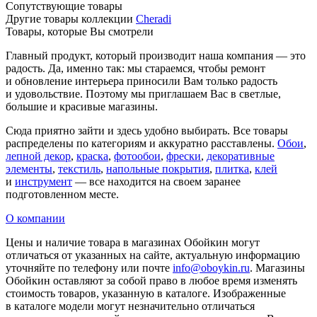
Сопутствующие товары
Другие товары коллекции
Cheradi
Товары, которые Вы смотрели
Главный продукт, который производит наша компания — это
радость. Да, именно так: мы стараемся, чтобы ремонт
и обновление интерьера приносили Вам только радость
и удовольствие. Поэтому мы приглашаем Вас в светлые,
большие и красивые магазины.
Сюда приятно зайти и здесь удобно выбирать. Все товары
распределены по категориям и аккуратно расставлены.
Обои
,
лепной декор
,
краска
,
фотообои
,
фрески
,
декоративные
элементы
,
текстиль
,
напольные покрытия
,
плитка
,
клей
и
инструмент
— все находится на своем заранее
подготовленном месте.
О компании
Цены и наличие товара в магазинах Обойкин могут
отличаться от указанных на сайте, актуальную информацию
уточняйте по телефону или почте
info@oboykin.ru
. Магазины
Обойкин оставляют за собой право в любое время изменять
стоимость товаров, указанную в каталоге. Изображенные
в каталоге модели могут незначительно отличаться