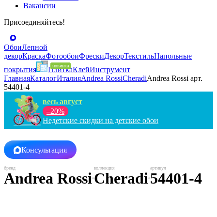
Вакансии
Присоединяйтесь!
Обои
Лепной
декор
Краска
Фотообои
Фрески
Декор
Текстиль
Напольные
покрытия
Плитка
Клей
Инструмент
Главная
Каталог
Италия
Andrea Rossi
Cheradi
Andrea Rossi арт.
54401-4
весь август
–20%
Недетские скидки на детские обои
Консультация
Andrea Rossi
Cheradi
54401-4