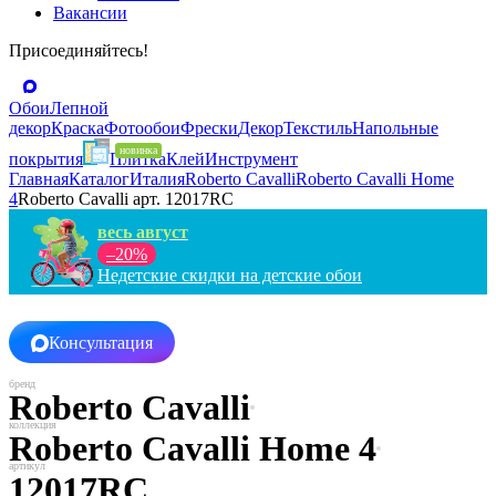
Вакансии
Присоединяйтесь!
Обои
Лепной
декор
Краска
Фотообои
Фрески
Декор
Текстиль
Напольные
покрытия
Плитка
Клей
Инструмент
Главная
Каталог
Италия
Roberto Cavalli
Roberto Cavalli Home
4
Roberto Cavalli арт. 12017RC
весь август
–20%
Недетские скидки на детские обои
Консультация
Roberto Cavalli
Roberto Cavalli Home 4
12017RC