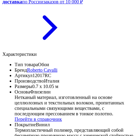
доставка
по России
заказов от 10 000 ₽
Характеристики
Тип товара
Обои
Бренд
Roberto Cavalli
Артикул
12017RC
Производство
Италия
Размеры
0.7 x 10.05 м
Основа
Флизелин
Нетканый материал, изготовленный на основе
целлюлозных и текстильных волокон, пропитанных
специальными связующими веществами, с
последующим прессованием в тонкое полотно.
Перейти в справочник
Покрытие
Винил
Термопластичный полимер, представляющий собой
бесцветную прозрачную массу с химической стойкостью