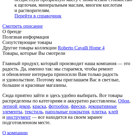
к щелочам, минеральным маслам, многим кислотам
и растворителям.
Перейти в справочник
Смотреть описание
О бренде
Полезная информация
Сопутствующие товары
Другие товары коллекции
Roberto Cavalli Home 4
Товары, которые Вы смотрели
Главный продукт, который производит наша компания — это
радость. Да, именно так: мы стараемся, чтобы ремонт
и обновление интерьера приносили Вам только радость
и удовольствие. Поэтому мы приглашаем Вас в светлые,
большие и красивые магазины.
Сюда приятно зайти и здесь удобно выбирать. Все товары
распределены по категориям и аккуратно расставлены.
Обои
,
лепной декор
,
краска
,
фотообои
,
фрески
,
декоративные
элементы
,
текстиль
,
напольные покрытия
,
плитка
,
клей
и
инструмент
— все находится на своем заранее
подготовленном месте.
О компании