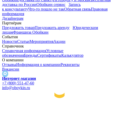
доставка по России
Обойкин сервис
Запись
к консультанту
Что-то пошло не так
Обратная связь
Правовая
информация
Дизайнерам
Партнёрам
Предложить товар
Предложить аренду
Юридическим
лицам
Франшиза Обойкин
События
Новости
Статьи
Мероприятия
Акции
Справочник
Справочная информация
Условные
обозначения
Бренды
Сертификаты
Калькулятор
О компании
Отзывы
Информация о компании
Реквизиты
Вакансии
Интернет-магазин
+7 (800) 551-47-60
info@oboykin.ru