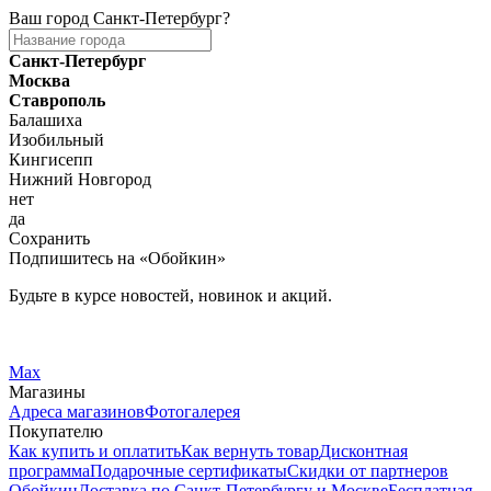
Ваш город
Санкт-Петербург
?
Санкт-Петербург
Москва
Ставрополь
Балашиха
Изобильный
Кингисепп
Нижний Новгород
нет
да
Сохранить
Подпишитесь на «Обойкин»
Будьте в курсе новостей, новинок и акций.
Telegram
Вконтакте
Max
Магазины
Адреса магазинов
Фотогалерея
Покупателю
Как купить и оплатить
Как вернуть товар
Дисконтная
программа
Подарочные сертификаты
Скидки от партнеров
Обойкин
Доставка по Санкт-Петербургу и Москве
Бесплатная