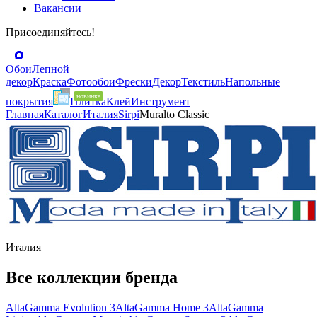
Вакансии
Присоединяйтесь!
Обои
Лепной
декор
Краска
Фотообои
Фрески
Декор
Текстиль
Напольные
покрытия
Плитка
Клей
Инструмент
Главная
Каталог
Италия
Sirpi
Muralto Classic
Италия
Все коллекции бренда
AltaGamma Evolution 3
AltaGamma Home 3
AltaGamma