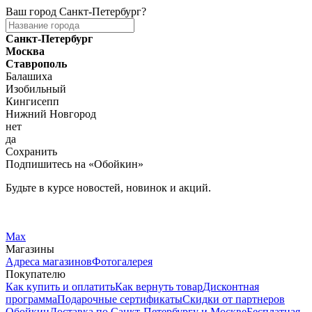
Ваш город
Санкт-Петербург
?
Санкт-Петербург
Москва
Ставрополь
Балашиха
Изобильный
Кингисепп
Нижний Новгород
нет
да
Сохранить
Подпишитесь на «Обойкин»
Будьте в курсе новостей, новинок и акций.
Telegram
Вконтакте
Max
Магазины
Адреса магазинов
Фотогалерея
Покупателю
Как купить и оплатить
Как вернуть товар
Дисконтная
программа
Подарочные сертификаты
Скидки от партнеров
Обойкин
Доставка по Санкт-Петербургу и Москве
Бесплатная