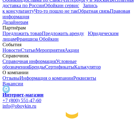
доставка по России
Обойкин сервис
Запись
к консультанту
Что-то пошло не так
Обратная связь
Правовая
информация
Дизайнерам
Партнёрам
Предложить товар
Предложить аренду
Юридическим
лицам
Франшиза Обойкин
События
Новости
Статьи
Мероприятия
Акции
Справочник
Справочная информация
Условные
обозначения
Бренды
Сертификаты
Калькулятор
О компании
Отзывы
Информация о компании
Реквизиты
Вакансии
Интернет-магазин
+7 (800) 551-47-60
info@oboykin.ru