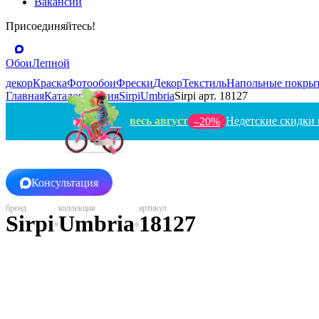
Вакансии
Присоединяйтесь!
Обои
Лепной
декор
Краска
Фотообои
Фрески
Декор
Текстиль
Напольные покры
Главная
Каталог
Италия
Sirpi
Umbria
Sirpi арт. 18127
весь август
Недетские скидки 
–20%
Консультация
Sirpi
Umbria
18127