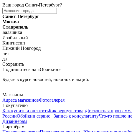
Ваш город
Санкт-Петербург
?
Санкт-Петербург
Москва
Ставрополь
Балашиха
Изобильный
Кингисепп
Нижний Новгород
нет
да
Сохранить
Подпишитесь на «Обойкин»
Будьте в курсе новостей, новинок и акций.
Telegram
Магазины
Адреса магазинов
Фотогалерея
Покупателю
Как купить и оплатить
Как вернуть товар
Дисконтная программ
России
Обойкин сервис
Запись к консультанту
Что-то пошло не
Дизайнерам
Партнёрам
Предложить товар
Предложить аренду
Юридическим лицам
Фр