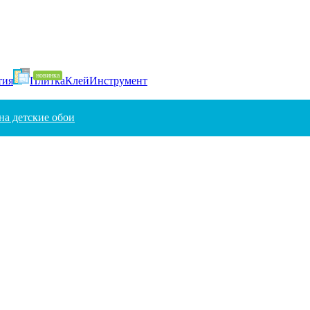
тия
Плитка
Клей
Инструмент
на детские обои