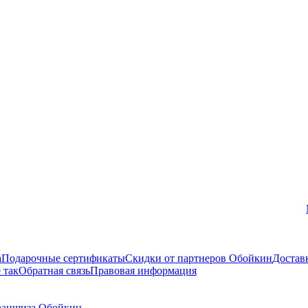
Вконтакте
а
Подарочные сертификаты
Скидки от партнеров Обойкин
Достав
 так
Обратная связь
Правовая информация
аншиза Обойкин