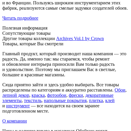
и во Франции. Пользуясь широким инструментарием этих
фабрик, реализуются самые смелые задумки создателей обоев.
Читать подробнее
Полезная информация
Сопутствующие товары
Другие товары коллекции
Archives Vol.1 by Crown
Товары, которые Вы смотрели
Главный продукт, который производит наша компания — это
радость. Да, именно так: мы стараемся, чтобы ремонт
и обновление интерьера приносили Вам только радость
и удовольствие. Поэтому мы приглашаем Вас в светлые,
большие и красивые магазины.
Сюда приятно зайти и здесь удобно выбирать. Все товары
распределены по категориям и аккуратно расставлены.
Обои
,
лепной декор
,
краска
,
фотообои
,
фрески
,
декоративные
элементы
,
текстиль
,
напольные покрытия
,
плитка
,
клей
и
инструмент
— все находится на своем заранее
подготовленном месте.
О компании
Цены и наличие товара в магазинах Обойкин могут