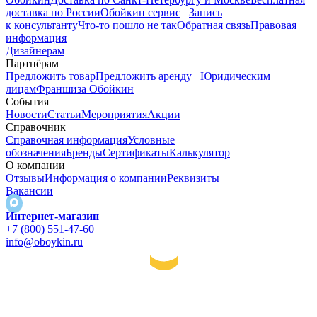
доставка по России
Обойкин сервис
Запись
к консультанту
Что-то пошло не так
Обратная связь
Правовая
информация
Дизайнерам
Партнёрам
Предложить товар
Предложить аренду
Юридическим
лицам
Франшиза Обойкин
События
Новости
Статьи
Мероприятия
Акции
Справочник
Справочная информация
Условные
обозначения
Бренды
Сертификаты
Калькулятор
О компании
Отзывы
Информация о компании
Реквизиты
Вакансии
Интернет-магазин
+7 (800) 551-47-60
info@oboykin.ru