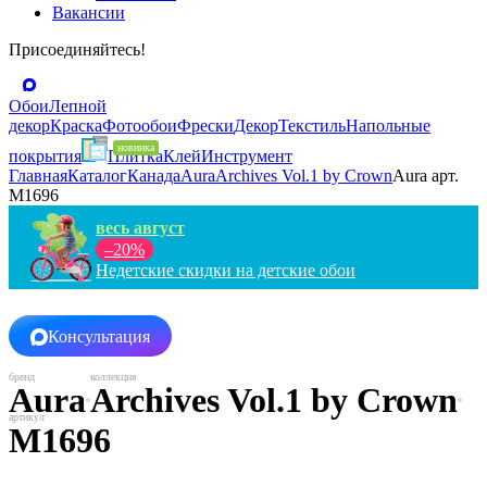
Вакансии
Присоединяйтесь!
Обои
Лепной
декор
Краска
Фотообои
Фрески
Декор
Текстиль
Напольные
покрытия
Плитка
Клей
Инструмент
Главная
Каталог
Канада
Aura
Archives Vol.1 by Crown
Aura арт.
M1696
весь август
–20%
Недетские скидки на детские обои
Консультация
Aura
Archives Vol.1 by Crown
M1696