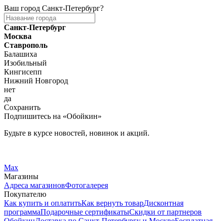
Ваш город
Санкт-Петербург
?
Санкт-Петербург
Москва
Ставрополь
Балашиха
Изобильный
Кингисепп
Нижний Новгород
нет
да
Сохранить
Подпишитесь на «Обойкин»
Будьте в курсе новостей, новинок и акций.
Telegram
Вконтакте
Max
Магазины
Адреса магазинов
Фотогалерея
Покупателю
Как купить и оплатить
Как вернуть товар
Дисконтная
программа
Подарочные сертификаты
Скидки от партнеров
Обойкин
Доставка по Санкт-Петербургу и Москве
Бесплатная