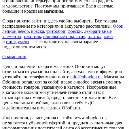
и обновление интерьера приносили Вам только радость
и удовольствие. Поэтому мы приглашаем Вас в светлые,
большие и красивые магазины.
Сюда приятно зайти и здесь удобно выбирать. Все товары
распределены по категориям и аккуратно расставлены.
Обои
,
лепной декор
,
краска
,
фотообои
,
фрески
,
декоративные
элементы
,
текстиль
,
напольные покрытия
,
плитка
,
клей
и
инструмент
— все находится на своем заранее
подготовленном месте.
О компании
Цены и наличие товара в магазинах Обойкин могут
отличаться от указанных на сайте, актуальную информацию
уточняйте по телефону или почте
info@oboykin.ru
. Магазины
Обойкин оставляют за собой право в любое время изменять
стоимость товаров, указанную в каталоге. Изображенные
в каталоге модели могут незначительно отличаться
от конкретных моделей, представленных в магазине. Все
цены указаны в рублях, включают в себя НДС
и действительны в магазинах Обойкин.
Информация, размещенная на сайте www.oboykin.ru,
не является публичной офертой, и предназначена только для
информирования посетителей сайта об ассортименте товаров,