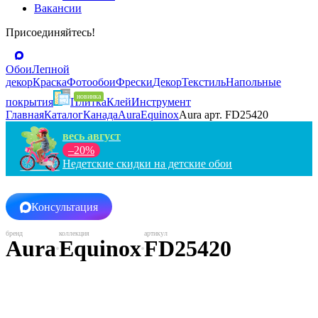
Вакансии
Присоединяйтесь!
Обои
Лепной
декор
Краска
Фотообои
Фрески
Декор
Текстиль
Напольные
покрытия
Плитка
Клей
Инструмент
Главная
Каталог
Канада
Aura
Equinox
Aura арт. FD25420
весь август
–20%
Недетские скидки на детские обои
Консультация
Aura
Equinox
FD25420