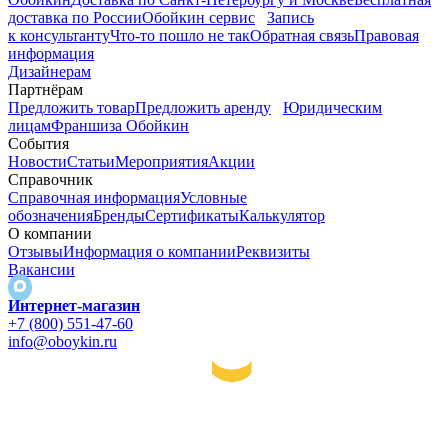
доставка по России
Обойкин сервис
Запись
к консультанту
Что-то пошло не так
Обратная связь
Правовая
информация
Дизайнерам
Партнёрам
Предложить товар
Предложить аренду
Юридическим
лицам
Франшиза Обойкин
События
Новости
Статьи
Мероприятия
Акции
Справочник
Справочная информация
Условные
обозначения
Бренды
Сертификаты
Калькулятор
О компании
Отзывы
Информация о компании
Реквизиты
Вакансии
Интернет-магазин
+7 (800) 551-47-60
info@oboykin.ru