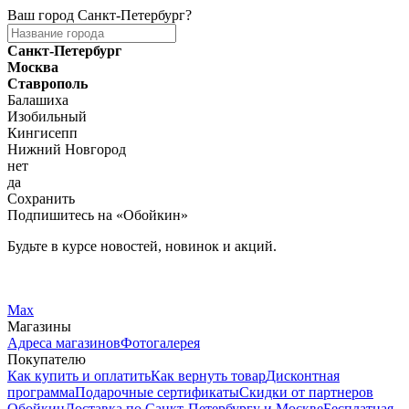
Ваш город
Санкт-Петербург
?
Санкт-Петербург
Москва
Ставрополь
Балашиха
Изобильный
Кингисепп
Нижний Новгород
нет
да
Сохранить
Подпишитесь на «Обойкин»
Будьте в курсе новостей, новинок и акций.
Telegram
Вконтакте
Max
Магазины
Адреса магазинов
Фотогалерея
Покупателю
Как купить и оплатить
Как вернуть товар
Дисконтная
программа
Подарочные сертификаты
Скидки от партнеров
Обойкин
Доставка по Санкт-Петербургу и Москве
Бесплатная