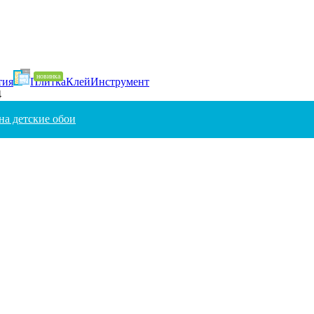
тия
Плитка
Клей
Инструмент
4
на детские обои