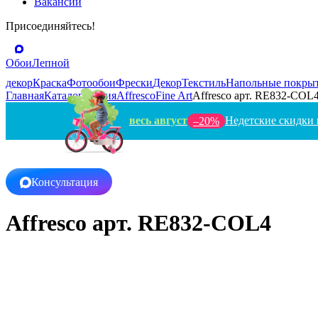
Вакансии
Присоединяйтесь!
Обои
Лепной
декор
Краска
Фотообои
Фрески
Декор
Текстиль
Напольные покры
Главная
Каталог
Россия
Affresco
Fine Art
Affresco арт. RE832-COL
весь август
Недетские скидки 
–20%
Консультация
Affresco арт. RE832-COL4