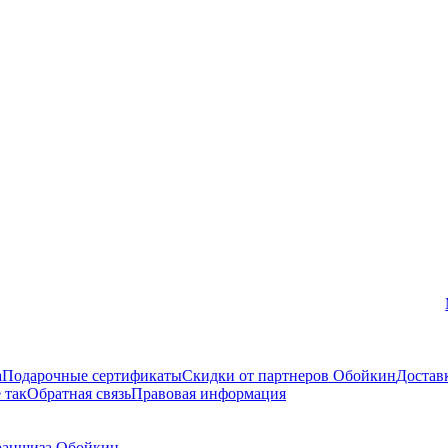
Вконтакте
а
Подарочные сертификаты
Скидки от партнеров Обойкин
Достав
 так
Обратная связь
Правовая информация
аншиза Обойкин