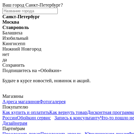
Ваш город
Санкт-Петербург
?
Санкт-Петербург
Москва
Ставрополь
Балашиха
Изобильный
Кингисепп
Нижний Новгород
нет
да
Сохранить
Подпишитесь на «Обойкин»
Будьте в курсе новостей, новинок и акций.
Telegram
Магазины
Адреса магазинов
Фотогалерея
Покупателю
Как купить и оплатить
Как вернуть товар
Дисконтная программ
России
Обойкин сервис
Запись к консультанту
Что-то пошло не
Дизайнерам
Партнёрам
Предложить товар
Предложить аренду
Юридическим лицам
Фр