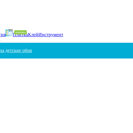
тия
Плитка
Клей
Инструмент
4
на детские обои