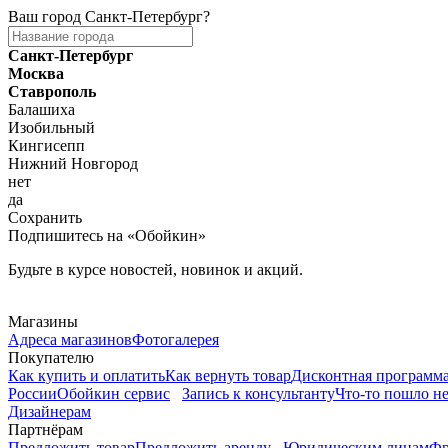
Ваш город
Санкт-Петербург
?
Санкт-Петербург
Москва
Ставрополь
Балашиха
Изобильный
Кингисепп
Нижний Новгород
нет
да
Сохранить
Подпишитесь на «Обойкин»
Будьте в курсе новостей, новинок и акций.
Telegram
Магазины
Адреса магазинов
Фотогалерея
Покупателю
Как купить и оплатить
Как вернуть товар
Дисконтная программ
России
Обойкин сервис
Запись к консультанту
Что-то пошло не
Дизайнерам
Партнёрам
Предложить товар
Предложить аренду
Юридическим лицам
Фр