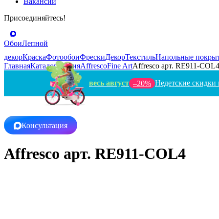
Вакансии
Присоединяйтесь!
Обои
Лепной
декор
Краска
Фотообои
Фрески
Декор
Текстиль
Напольные покры
Главная
Каталог
Россия
Affresco
Fine Art
Affresco арт. RE911-COL
весь август
Недетские скидки 
–20%
Консультация
Affresco арт. RE911-COL4