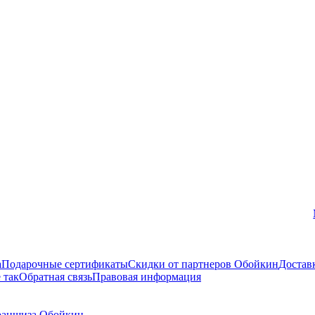
Вконтакте
а
Подарочные сертификаты
Скидки от партнеров Обойкин
Достав
 так
Обратная связь
Правовая информация
аншиза Обойкин