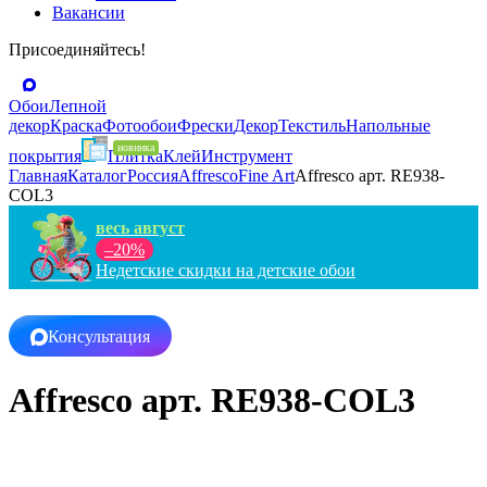
Вакансии
Присоединяйтесь!
Обои
Лепной
декор
Краска
Фотообои
Фрески
Декор
Текстиль
Напольные
покрытия
Плитка
Клей
Инструмент
Главная
Каталог
Россия
Affresco
Fine Art
Affresco арт. RE938-
COL3
весь август
–20%
Недетские скидки на детские обои
Консультация
Affresco арт. RE938-COL3