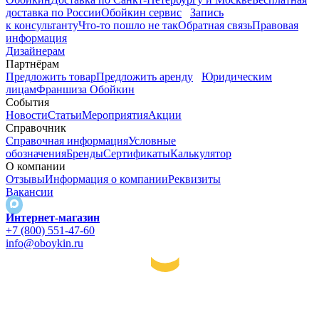
доставка по России
Обойкин сервис
Запись
к консультанту
Что-то пошло не так
Обратная связь
Правовая
информация
Дизайнерам
Партнёрам
Предложить товар
Предложить аренду
Юридическим
лицам
Франшиза Обойкин
События
Новости
Статьи
Мероприятия
Акции
Справочник
Справочная информация
Условные
обозначения
Бренды
Сертификаты
Калькулятор
О компании
Отзывы
Информация о компании
Реквизиты
Вакансии
Интернет-магазин
+7 (800) 551-47-60
info@oboykin.ru