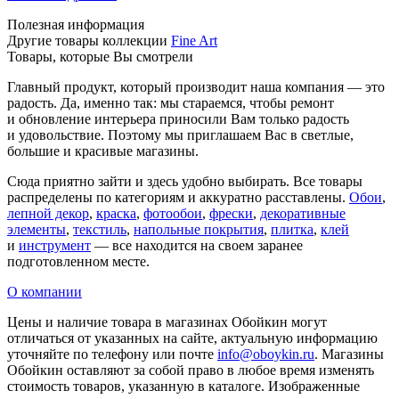
Полезная информация
Другие товары коллекции
Fine Art
Товары, которые Вы смотрели
Главный продукт, который производит наша компания — это
радость. Да, именно так: мы стараемся, чтобы ремонт
и обновление интерьера приносили Вам только радость
и удовольствие. Поэтому мы приглашаем Вас в светлые,
большие и красивые магазины.
Сюда приятно зайти и здесь удобно выбирать. Все товары
распределены по категориям и аккуратно расставлены.
Обои
,
лепной декор
,
краска
,
фотообои
,
фрески
,
декоративные
элементы
,
текстиль
,
напольные покрытия
,
плитка
,
клей
и
инструмент
— все находится на своем заранее
подготовленном месте.
О компании
Цены и наличие товара в магазинах Обойкин могут
отличаться от указанных на сайте, актуальную информацию
уточняйте по телефону или почте
info@oboykin.ru
. Магазины
Обойкин оставляют за собой право в любое время изменять
стоимость товаров, указанную в каталоге. Изображенные