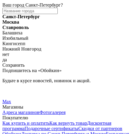
Ваш город
Санкт-Петербург
?
Санкт-Петербург
Москва
Ставрополь
Балашиха
Изобильный
Кингисепп
Нижний Новгород
нет
да
Сохранить
Подпишитесь на «Обойкин»
Будьте в курсе новостей, новинок и акций.
Telegram
Вконтакте
Max
Магазины
Адреса магазинов
Фотогалерея
Покупателю
Как купить и оплатить
Как вернуть товар
Дисконтная
программа
Подарочные сертификаты
Скидки от партнеров
Обойкин
Доставка по Санкт-Петербургу и Москве
Бесплатная