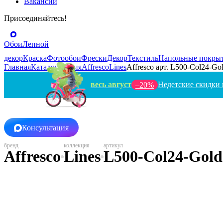
Вакансии
Присоединяйтесь!
Обои
Лепной
декор
Краска
Фотообои
Фрески
Декор
Текстиль
Напольные покры
Главная
Каталог
Россия
Affresco
Lines
Affresco арт. L500-Col24-Go
весь август
Недетские скидки 
–20%
Консультация
Affresco
Lines
L500-Col24-Gold