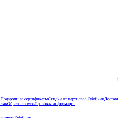
Вконтакте
а
Подарочные сертификаты
Скидки от партнеров Обойкин
Достав
 так
Обратная связь
Правовая информация
аншиза Обойкин