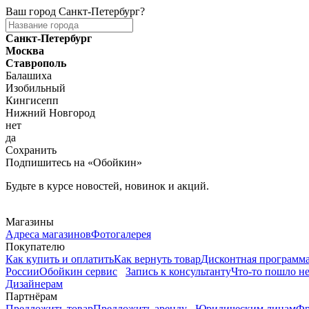
Ваш город
Санкт-Петербург
?
Санкт-Петербург
Москва
Ставрополь
Балашиха
Изобильный
Кингисепп
Нижний Новгород
нет
да
Сохранить
Подпишитесь на «Обойкин»
Будьте в курсе новостей, новинок и акций.
Telegram
Магазины
Адреса магазинов
Фотогалерея
Покупателю
Как купить и оплатить
Как вернуть товар
Дисконтная программ
России
Обойкин сервис
Запись к консультанту
Что-то пошло не
Дизайнерам
Партнёрам
Предложить товар
Предложить аренду
Юридическим лицам
Фр