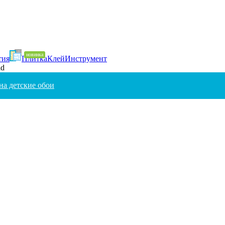
тия
Плитка
Клей
Инструмент
ld
на детские обои