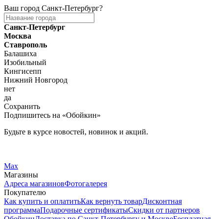
Ваш город
Санкт-Петербург
?
Санкт-Петербург
Москва
Ставрополь
Балашиха
Изобильный
Кингисепп
Нижний Новгород
нет
да
Сохранить
Подпишитесь на «Обойкин»
Будьте в курсе новостей, новинок и акций.
Telegram
Вконтакте
Max
Магазины
Адреса магазинов
Фотогалерея
Покупателю
Как купить и оплатить
Как вернуть товар
Дисконтная
программа
Подарочные сертификаты
Скидки от партнеров
Обойкин
Доставка по Санкт-Петербургу и Москве
Бесплатная