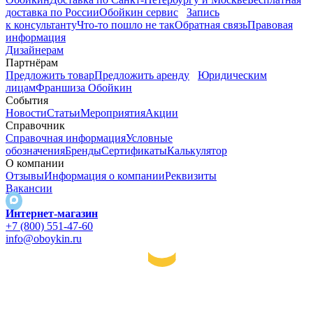
доставка по России
Обойкин сервис
Запись
к консультанту
Что-то пошло не так
Обратная связь
Правовая
информация
Дизайнерам
Партнёрам
Предложить товар
Предложить аренду
Юридическим
лицам
Франшиза Обойкин
События
Новости
Статьи
Мероприятия
Акции
Справочник
Справочная информация
Условные
обозначения
Бренды
Сертификаты
Калькулятор
О компании
Отзывы
Информация о компании
Реквизиты
Вакансии
Интернет-магазин
+7 (800) 551-47-60
info@oboykin.ru