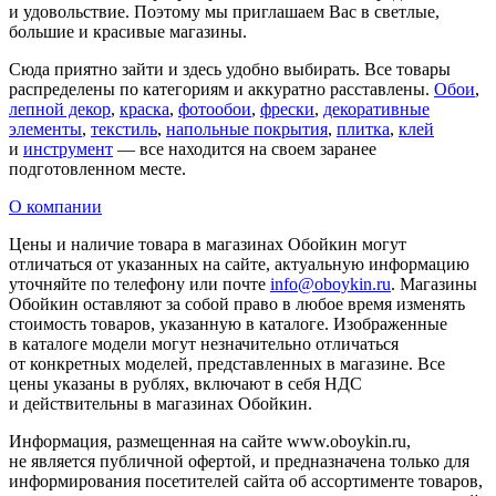
и удовольствие. Поэтому мы приглашаем Вас в светлые,
большие и красивые магазины.
Сюда приятно зайти и здесь удобно выбирать. Все товары
распределены по категориям и аккуратно расставлены.
Обои
,
лепной декор
,
краска
,
фотообои
,
фрески
,
декоративные
элементы
,
текстиль
,
напольные покрытия
,
плитка
,
клей
и
инструмент
— все находится на своем заранее
подготовленном месте.
О компании
Цены и наличие товара в магазинах Обойкин могут
отличаться от указанных на сайте, актуальную информацию
уточняйте по телефону или почте
info@oboykin.ru
. Магазины
Обойкин оставляют за собой право в любое время изменять
стоимость товаров, указанную в каталоге. Изображенные
в каталоге модели могут незначительно отличаться
от конкретных моделей, представленных в магазине. Все
цены указаны в рублях, включают в себя НДС
и действительны в магазинах Обойкин.
Информация, размещенная на сайте www.oboykin.ru,
не является публичной офертой, и предназначена только для
информирования посетителей сайта об ассортименте товаров,