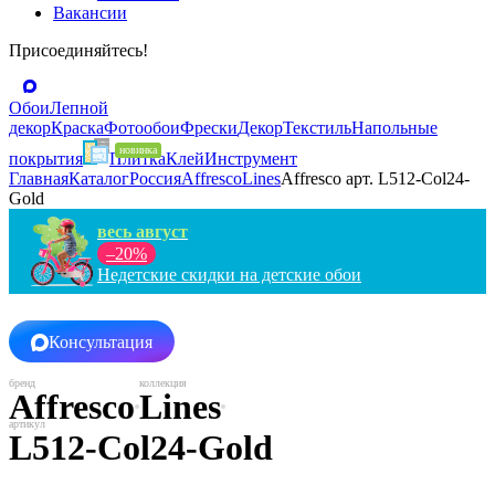
Вакансии
Присоединяйтесь!
Обои
Лепной
декор
Краска
Фотообои
Фрески
Декор
Текстиль
Напольные
покрытия
Плитка
Клей
Инструмент
Главная
Каталог
Россия
Affresco
Lines
Affresco арт. L512-Col24-
Gold
весь август
–20%
Недетские скидки на детские обои
Консультация
Affresco
Lines
L512-Col24-Gold