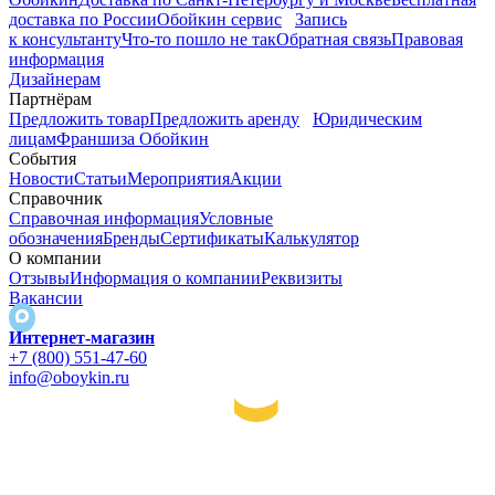
доставка по России
Обойкин сервис
Запись
к консультанту
Что-то пошло не так
Обратная связь
Правовая
информация
Дизайнерам
Партнёрам
Предложить товар
Предложить аренду
Юридическим
лицам
Франшиза Обойкин
События
Новости
Статьи
Мероприятия
Акции
Справочник
Справочная информация
Условные
обозначения
Бренды
Сертификаты
Калькулятор
О компании
Отзывы
Информация о компании
Реквизиты
Вакансии
Интернет-магазин
+7 (800) 551-47-60
info@oboykin.ru