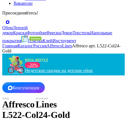
Вакансии
Присоединяйтесь!
Обои
Лепной
декор
Краска
Фотообои
Фрески
Декор
Текстиль
Напольные
покрытия
Плитка
Клей
Инструмент
Главная
Каталог
Россия
Affresco
Lines
Affresco арт. L522-Col24-
Gold
весь август
–20%
Недетские скидки на детские обои
Консультация
Affresco
Lines
L522-Col24-Gold