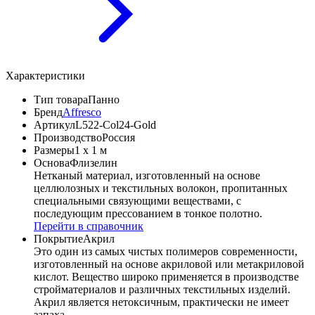
Характеристики
Тип товара
Панно
Бренд
Affresco
Артикул
L522-Col24-Gold
Производство
Россия
Размеры
1 x 1 м
Основа
Флизелин
Нетканый материал, изготовленный на основе
целлюлозных и текстильных волокон, пропитанных
специальными связующими веществами, с
последующим прессованием в тонкое полотно.
Перейти в справочник
Покрытие
Акрил
Это один из самых чистых полимеров современности,
изготовленный на основе акриловой или метакриловой
кислот. Вещество широко применяется в производстве
стройматериалов и различных текстильных изделий.
Акрил является нетоксичным, практически не имеет
запаха.