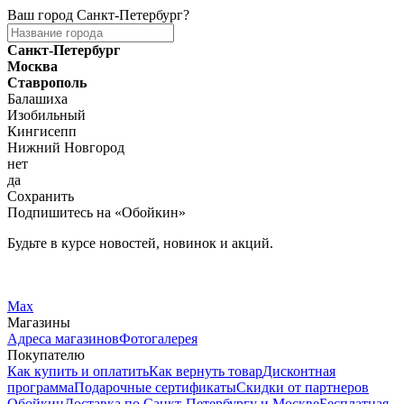
Ваш город
Санкт-Петербург
?
Санкт-Петербург
Москва
Ставрополь
Балашиха
Изобильный
Кингисепп
Нижний Новгород
нет
да
Сохранить
Подпишитесь на «Обойкин»
Будьте в курсе новостей, новинок и акций.
Telegram
Вконтакте
Max
Магазины
Адреса магазинов
Фотогалерея
Покупателю
Как купить и оплатить
Как вернуть товар
Дисконтная
программа
Подарочные сертификаты
Скидки от партнеров
Обойкин
Доставка по Санкт-Петербургу и Москве
Бесплатная