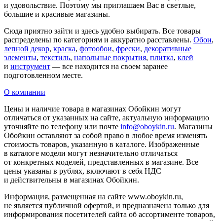
и удовольствие. Поэтому мы приглашаем Вас в светлые,
большие и красивые магазины.
Сюда приятно зайти и здесь удобно выбирать. Все товары
распределены по категориям и аккуратно расставлены.
Обои
,
лепной декор
,
краска
,
фотообои
,
фрески
,
декоративные
элементы
,
текстиль
,
напольные покрытия
,
плитка
,
клей
и
инструмент
— все находится на своем заранее
подготовленном месте.
О компании
Цены и наличие товара в магазинах Обойкин могут
отличаться от указанных на сайте, актуальную информацию
уточняйте по телефону или почте
info@oboykin.ru
. Магазины
Обойкин оставляют за собой право в любое время изменять
стоимость товаров, указанную в каталоге. Изображенные
в каталоге модели могут незначительно отличаться
от конкретных моделей, представленных в магазине. Все
цены указаны в рублях, включают в себя НДС
и действительны в магазинах Обойкин.
Информация, размещенная на сайте www.oboykin.ru,
не является публичной офертой, и предназначена только для
информирования посетителей сайта об ассортименте товаров,