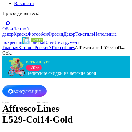
Вакансии
Присоединяйтесь!
Обои
Лепной
декор
Краска
Фотообои
Фрески
Декор
Текстиль
Напольные
покрытия
Плитка
Клей
Инструмент
Главная
Каталог
Россия
Affresco
Lines
Affresco арт. L529-Col14-
Gold
весь август
–20%
Недетские скидки на детские обои
Консультация
Affresco
Lines
L529-Col14-Gold