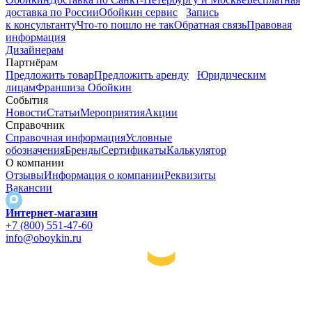
доставка по России
Обойкин сервис
Запись
к консультанту
Что-то пошло не так
Обратная связь
Правовая
информация
Дизайнерам
Партнёрам
Предложить товар
Предложить аренду
Юридическим
лицам
Франшиза Обойкин
События
Новости
Статьи
Мероприятия
Акции
Справочник
Справочная информация
Условные
обозначения
Бренды
Сертификаты
Калькулятор
О компании
Отзывы
Информация о компании
Реквизиты
Вакансии
Интернет-магазин
+7 (800) 551-47-60
info@oboykin.ru