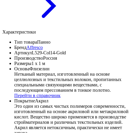
Характеристики
Тип товара
Панно
Бренд
Affresco
Артикул
L529-Col14-Gold
Производство
Россия
Размеры
1 x 1 м
Основа
Флизелин
Нетканый материал, изготовленный на основе
целлюлозных и текстильных волокон, пропитанных
специальными связующими веществами, с
последующим прессованием в тонкое полотно.
Перейти в справочник
Покрытие
Акрил
Это один из самых чистых полимеров современности,
изготовленный на основе акриловой или метакриловой
кислот. Вещество широко применяется в производстве
стройматериалов и различных текстильных изделий.
Акрил является нетоксичным, практически не имеет
запаха.