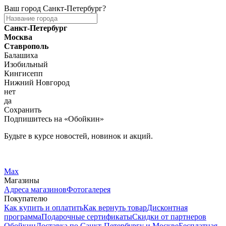
Ваш город
Санкт-Петербург
?
Санкт-Петербург
Москва
Ставрополь
Балашиха
Изобильный
Кингисепп
Нижний Новгород
нет
да
Сохранить
Подпишитесь на «Обойкин»
Будьте в курсе новостей, новинок и акций.
Telegram
Вконтакте
Max
Магазины
Адреса магазинов
Фотогалерея
Покупателю
Как купить и оплатить
Как вернуть товар
Дисконтная
программа
Подарочные сертификаты
Скидки от партнеров
Обойкин
Доставка по Санкт-Петербургу и Москве
Бесплатная