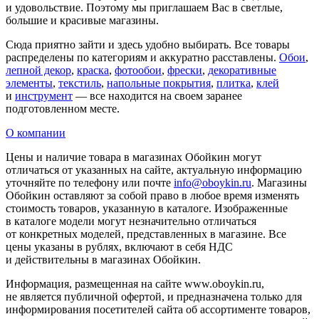
и удовольствие. Поэтому мы приглашаем Вас в светлые,
большие и красивые магазины.
Сюда приятно зайти и здесь удобно выбирать. Все товары
распределены по категориям и аккуратно расставлены.
Обои
,
лепной декор
,
краска
,
фотообои
,
фрески
,
декоративные
элементы
,
текстиль
,
напольные покрытия
,
плитка
,
клей
и
инструмент
— все находится на своем заранее
подготовленном месте.
О компании
Цены и наличие товара в магазинах Обойкин могут
отличаться от указанных на сайте, актуальную информацию
уточняйте по телефону или почте
info@oboykin.ru
. Магазины
Обойкин оставляют за собой право в любое время изменять
стоимость товаров, указанную в каталоге. Изображенные
в каталоге модели могут незначительно отличаться
от конкретных моделей, представленных в магазине. Все
цены указаны в рублях, включают в себя НДС
и действительны в магазинах Обойкин.
Информация, размещенная на сайте www.oboykin.ru,
не является публичной офертой, и предназначена только для
информирования посетителей сайта об ассортименте товаров,