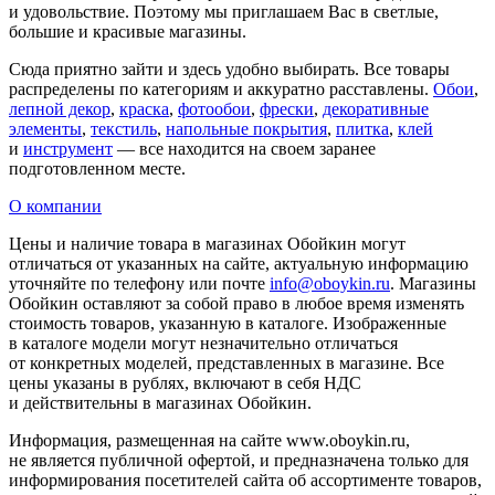
и удовольствие. Поэтому мы приглашаем Вас в светлые,
большие и красивые магазины.
Сюда приятно зайти и здесь удобно выбирать. Все товары
распределены по категориям и аккуратно расставлены.
Обои
,
лепной декор
,
краска
,
фотообои
,
фрески
,
декоративные
элементы
,
текстиль
,
напольные покрытия
,
плитка
,
клей
и
инструмент
— все находится на своем заранее
подготовленном месте.
О компании
Цены и наличие товара в магазинах Обойкин могут
отличаться от указанных на сайте, актуальную информацию
уточняйте по телефону или почте
info@oboykin.ru
. Магазины
Обойкин оставляют за собой право в любое время изменять
стоимость товаров, указанную в каталоге. Изображенные
в каталоге модели могут незначительно отличаться
от конкретных моделей, представленных в магазине. Все
цены указаны в рублях, включают в себя НДС
и действительны в магазинах Обойкин.
Информация, размещенная на сайте www.oboykin.ru,
не является публичной офертой, и предназначена только для
информирования посетителей сайта об ассортименте товаров,