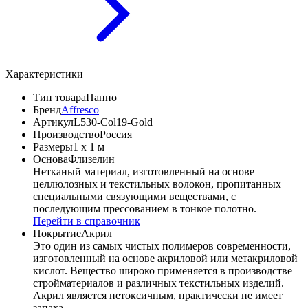
Характеристики
Тип товара
Панно
Бренд
Affresco
Артикул
L530-Col19-Gold
Производство
Россия
Размеры
1 x 1 м
Основа
Флизелин
Нетканый материал, изготовленный на основе
целлюлозных и текстильных волокон, пропитанных
специальными связующими веществами, с
последующим прессованием в тонкое полотно.
Перейти в справочник
Покрытие
Акрил
Это один из самых чистых полимеров современности,
изготовленный на основе акриловой или метакриловой
кислот. Вещество широко применяется в производстве
стройматериалов и различных текстильных изделий.
Акрил является нетоксичным, практически не имеет
запаха.