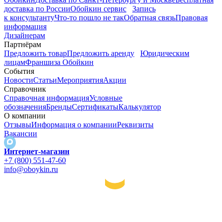
доставка по России
Обойкин сервис
Запись
к консультанту
Что-то пошло не так
Обратная связь
Правовая
информация
Дизайнерам
Партнёрам
Предложить товар
Предложить аренду
Юридическим
лицам
Франшиза Обойкин
События
Новости
Статьи
Мероприятия
Акции
Справочник
Справочная информация
Условные
обозначения
Бренды
Сертификаты
Калькулятор
О компании
Отзывы
Информация о компании
Реквизиты
Вакансии
Интернет-магазин
+7 (800) 551-47-60
info@oboykin.ru