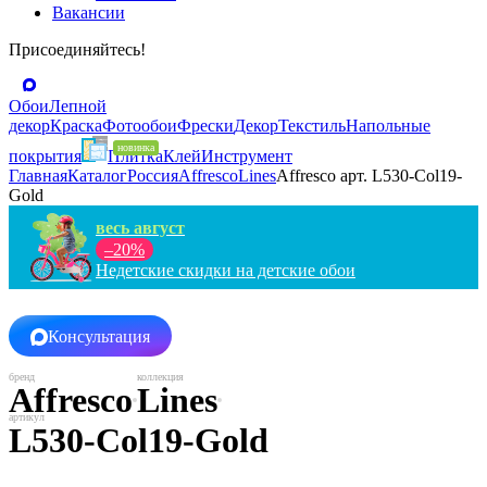
Вакансии
Присоединяйтесь!
Обои
Лепной
декор
Краска
Фотообои
Фрески
Декор
Текстиль
Напольные
покрытия
Плитка
Клей
Инструмент
Главная
Каталог
Россия
Affresco
Lines
Affresco арт. L530-Col19-
Gold
весь август
–20%
Недетские скидки на детские обои
Консультация
Affresco
Lines
L530-Col19-Gold