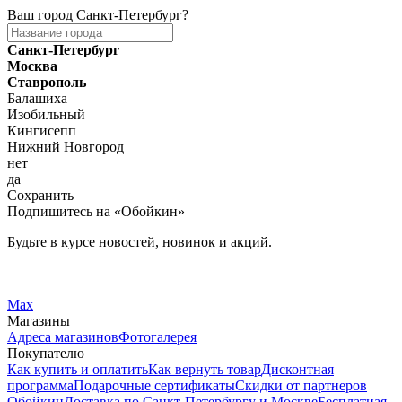
Ваш город
Санкт-Петербург
?
Санкт-Петербург
Москва
Ставрополь
Балашиха
Изобильный
Кингисепп
Нижний Новгород
нет
да
Сохранить
Подпишитесь на «Обойкин»
Будьте в курсе новостей, новинок и акций.
Telegram
Вконтакте
Max
Магазины
Адреса магазинов
Фотогалерея
Покупателю
Как купить и оплатить
Как вернуть товар
Дисконтная
программа
Подарочные сертификаты
Скидки от партнеров
Обойкин
Доставка по Санкт-Петербургу и Москве
Бесплатная