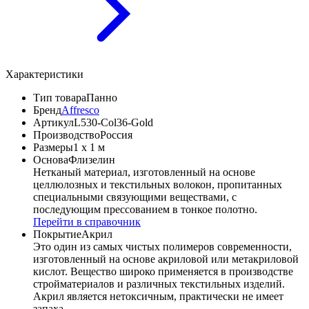
Характеристики
Тип товара
Панно
Бренд
Affresco
Артикул
L530-Col36-Gold
Производство
Россия
Размеры
1 x 1 м
Основа
Флизелин
Нетканый материал, изготовленный на основе
целлюлозных и текстильных волокон, пропитанных
специальными связующими веществами, с
последующим прессованием в тонкое полотно.
Перейти в справочник
Покрытие
Акрил
Это один из самых чистых полимеров современности,
изготовленный на основе акриловой или метакриловой
кислот. Вещество широко применяется в производстве
стройматериалов и различных текстильных изделий.
Акрил является нетоксичным, практически не имеет
запаха.