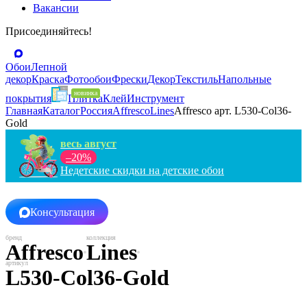
Вакансии
Присоединяйтесь!
Обои
Лепной
декор
Краска
Фотообои
Фрески
Декор
Текстиль
Напольные
покрытия
Плитка
Клей
Инструмент
Главная
Каталог
Россия
Affresco
Lines
Affresco арт. L530-Col36-
Gold
весь август
–20%
Недетские скидки на детские обои
Консультация
Affresco
Lines
L530-Col36-Gold