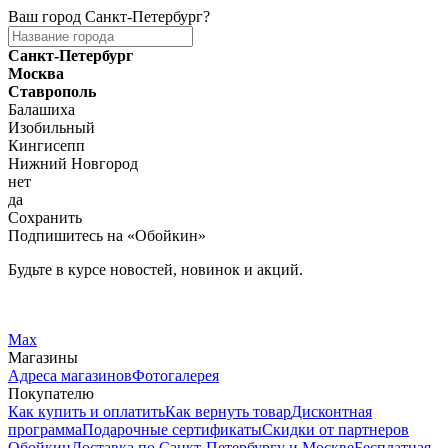
Ваш город
Санкт-Петербург
?
Санкт-Петербург
Москва
Ставрополь
Балашиха
Изобильный
Кингисепп
Нижний Новгород
нет
да
Сохранить
Подпишитесь на «Обойкин»
Будьте в курсе новостей, новинок и акций.
Telegram
Вконтакте
Max
Магазины
Адреса магазинов
Фотогалерея
Покупателю
Как купить и оплатить
Как вернуть товар
Дисконтная
программа
Подарочные сертификаты
Скидки от партнеров
Обойкин
Доставка по Санкт-Петербургу и Москве
Бесплатная