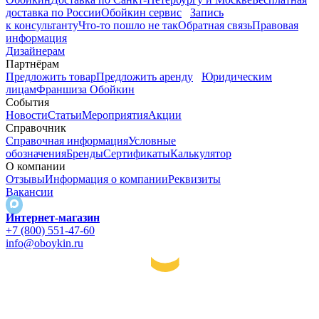
доставка по России
Обойкин сервис
Запись
к консультанту
Что-то пошло не так
Обратная связь
Правовая
информация
Дизайнерам
Партнёрам
Предложить товар
Предложить аренду
Юридическим
лицам
Франшиза Обойкин
События
Новости
Статьи
Мероприятия
Акции
Справочник
Справочная информация
Условные
обозначения
Бренды
Сертификаты
Калькулятор
О компании
Отзывы
Информация о компании
Реквизиты
Вакансии
Интернет-магазин
+7 (800) 551-47-60
info@oboykin.ru