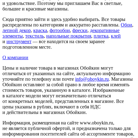
и удовольствие. Поэтому мы приглашаем Вас в светлые,
большие и красивые магазины.
Сюда приятно зайти и здесь удобно выбирать. Все товары
распределены по категориям и аккуратно расставлены.
Обои
,
лепной декор
,
краска
,
фотообои
,
фрески
,
декоративные
элементы
,
текстиль
,
напольные покрытия
,
плитка
,
клей
и
инструмент
— все находится на своем заранее
подготовленном месте.
О компании
Цены и наличие товара в магазинах Обойкин могут
отличаться от указанных на сайте, актуальную информацию
уточняйте по телефону или почте
info@oboykin.ru
. Магазины
Обойкин оставляют за собой право в любое время изменять
стоимость товаров, указанную в каталоге. Изображенные
в каталоге модели могут незначительно отличаться
от конкретных моделей, представленных в магазине. Все
цены указаны в рублях, включают в себя НДС
и действительны в магазинах Обойкин.
Информация, размещенная на сайте www.oboykin.ru,
не является публичной офертой, и предназначена только для
информирования посетителей сайта об ассортименте товаров,