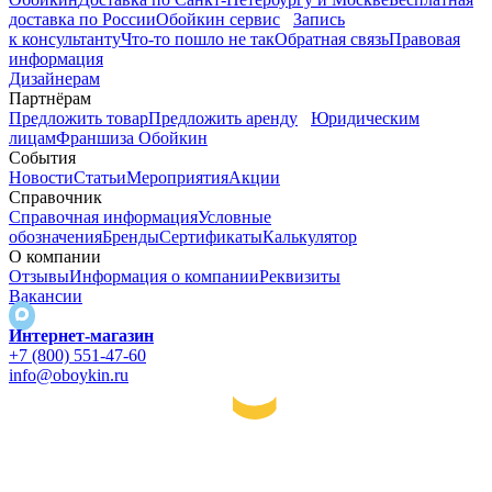
доставка по России
Обойкин сервис
Запись
к консультанту
Что-то пошло не так
Обратная связь
Правовая
информация
Дизайнерам
Партнёрам
Предложить товар
Предложить аренду
Юридическим
лицам
Франшиза Обойкин
События
Новости
Статьи
Мероприятия
Акции
Справочник
Справочная информация
Условные
обозначения
Бренды
Сертификаты
Калькулятор
О компании
Отзывы
Информация о компании
Реквизиты
Вакансии
Интернет-магазин
+7 (800) 551-47-60
info@oboykin.ru