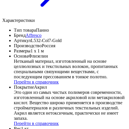
Характеристики
Тип товара
Панно
Бренд
Affresco
Артикул
L532-Col7-Gold
Производство
Россия
Размеры
1 x 1 м
Основа
Флизелин
Нетканый материал, изготовленный на основе
целлюлозных и текстильных волокон, пропитанных
специальными связующими веществами, с
последующим прессованием в тонкое полотно.
Перейти в справочник
Покрытие
Акрил
Это один из самых чистых полимеров современности,
изготовленный на основе акриловой или метакриловой
кислот. Вещество широко применяется в производстве
стройматериалов и различных текстильных изделий.
Акрил является нетоксичным, практически не имеет
запаха.
Перейти в справочник
Вес
1 кг