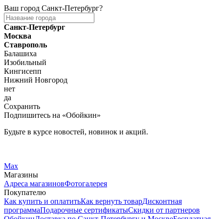
Ваш город
Санкт-Петербург
?
Санкт-Петербург
Москва
Ставрополь
Балашиха
Изобильный
Кингисепп
Нижний Новгород
нет
да
Сохранить
Подпишитесь на «Обойкин»
Будьте в курсе новостей, новинок и акций.
Telegram
Вконтакте
Max
Магазины
Адреса магазинов
Фотогалерея
Покупателю
Как купить и оплатить
Как вернуть товар
Дисконтная
программа
Подарочные сертификаты
Скидки от партнеров
Обойкин
Доставка по Санкт-Петербургу и Москве
Бесплатная