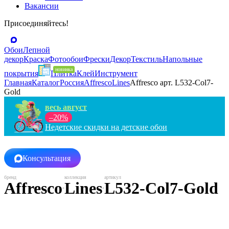
Вакансии
Присоединяйтесь!
Обои
Лепной
декор
Краска
Фотообои
Фрески
Декор
Текстиль
Напольные
покрытия
Плитка
Клей
Инструмент
Главная
Каталог
Россия
Affresco
Lines
Affresco арт. L532-Col7-
Gold
весь август
–20%
Недетские скидки на детские обои
Консультация
Affresco
Lines
L532-Col7-Gold