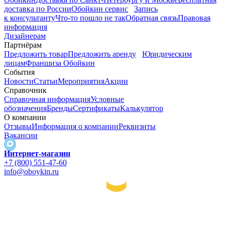
доставка по России
Обойкин сервис
Запись
к консультанту
Что-то пошло не так
Обратная связь
Правовая
информация
Дизайнерам
Партнёрам
Предложить товар
Предложить аренду
Юридическим
лицам
Франшиза Обойкин
События
Новости
Статьи
Мероприятия
Акции
Справочник
Справочная информация
Условные
обозначения
Бренды
Сертификаты
Калькулятор
О компании
Отзывы
Информация о компании
Реквизиты
Вакансии
Интернет-магазин
+7 (800) 551-47-60
info@oboykin.ru