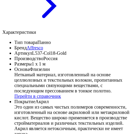
Характеристики
Тип товара
Панно
Бренд
Affresco
Артикул
L537-Col18-Gold
Производство
Россия
Размеры
1 x 1 м
Основа
Флизелин
Нетканый материал, изготовленный на основе
целлюлозных и текстильных волокон, пропитанных
специальными связующими веществами, с
последующим прессованием в тонкое полотно.
Перейти в справочник
Покрытие
Акрил
Это один из самых чистых полимеров современности,
изготовленный на основе акриловой или метакриловой
кислот. Вещество широко применяется в производстве
стройматериалов и различных текстильных изделий.
Акрил является нетоксичным, практически не имеет
запаха.