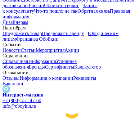
доставка по России
Обойкин сервис
Запись
к консультанту
Что-то пошло не так
Обратная связь
Правовая
информация
Дизайнерам
Партнёрам
Предложить товар
Предложить аренду
Юридическим
лицам
Франшиза Обойкин
События
Новости
Статьи
Мероприятия
Акции
Справочник
Справочная информация
Условные
обозначения
Бренды
Сертификаты
Калькулятор
О компании
Отзывы
Информация о компании
Реквизиты
Вакансии
Интернет-магазин
+7 (800) 551-47-60
info@oboykin.ru