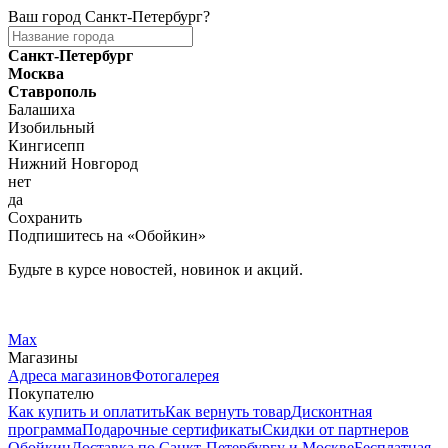
Ваш город
Санкт-Петербург
?
Санкт-Петербург
Москва
Ставрополь
Балашиха
Изобильный
Кингисепп
Нижний Новгород
нет
да
Сохранить
Подпишитесь на «Обойкин»
Будьте в курсе новостей, новинок и акций.
Telegram
Вконтакте
Max
Магазины
Адреса магазинов
Фотогалерея
Покупателю
Как купить и оплатить
Как вернуть товар
Дисконтная
программа
Подарочные сертификаты
Скидки от партнеров
Обойкин
Доставка по Санкт-Петербургу и Москве
Бесплатная