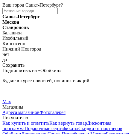
Ваш город
Санкт-Петербург
?
Санкт-Петербург
Москва
Ставрополь
Балашиха
Изобильный
Кингисепп
Нижний Новгород
нет
да
Сохранить
Подпишитесь на «Обойкин»
Будьте в курсе новостей, новинок и акций.
Telegram
Вконтакте
Max
Магазины
Адреса магазинов
Фотогалерея
Покупателю
Как купить и оплатить
Как вернуть товар
Дисконтная
программа
Подарочные сертификаты
Скидки от партнеров
Обойкин
Доставка по Санкт-Петербургу и Москве
Бесплатная