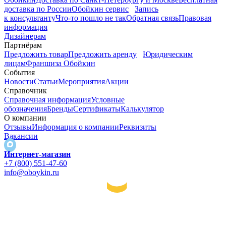
доставка по России
Обойкин сервис
Запись
к консультанту
Что-то пошло не так
Обратная связь
Правовая
информация
Дизайнерам
Партнёрам
Предложить товар
Предложить аренду
Юридическим
лицам
Франшиза Обойкин
События
Новости
Статьи
Мероприятия
Акции
Справочник
Справочная информация
Условные
обозначения
Бренды
Сертификаты
Калькулятор
О компании
Отзывы
Информация о компании
Реквизиты
Вакансии
Интернет-магазин
+7 (800) 551-47-60
info@oboykin.ru