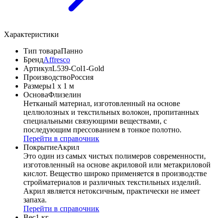
Характеристики
Тип товара
Панно
Бренд
Affresco
Артикул
L539-Col1-Gold
Производство
Россия
Размеры
1 x 1 м
Основа
Флизелин
Нетканый материал, изготовленный на основе
целлюлозных и текстильных волокон, пропитанных
специальными связующими веществами, с
последующим прессованием в тонкое полотно.
Перейти в справочник
Покрытие
Акрил
Это один из самых чистых полимеров современности,
изготовленный на основе акриловой или метакриловой
кислот. Вещество широко применяется в производстве
стройматериалов и различных текстильных изделий.
Акрил является нетоксичным, практически не имеет
запаха.
Перейти в справочник
Вес
1 кг