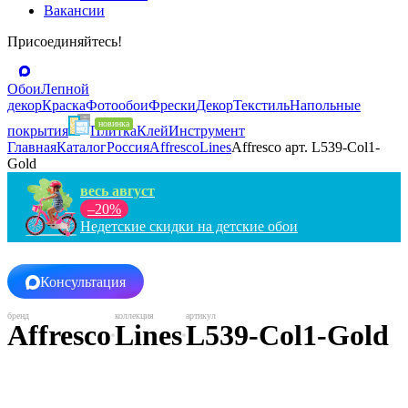
Вакансии
Присоединяйтесь!
Обои
Лепной
декор
Краска
Фотообои
Фрески
Декор
Текстиль
Напольные
покрытия
Плитка
Клей
Инструмент
Главная
Каталог
Россия
Affresco
Lines
Affresco арт. L539-Col1-
Gold
весь август
–20%
Недетские скидки на детские обои
Консультация
Affresco
Lines
L539-Col1-Gold