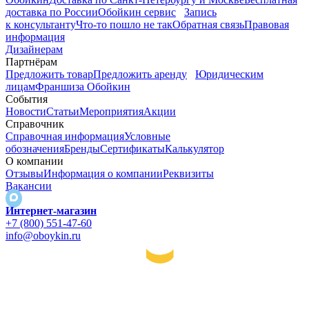
доставка по России
Обойкин сервис
Запись
к консультанту
Что-то пошло не так
Обратная связь
Правовая
информация
Дизайнерам
Партнёрам
Предложить товар
Предложить аренду
Юридическим
лицам
Франшиза Обойкин
События
Новости
Статьи
Мероприятия
Акции
Справочник
Справочная информация
Условные
обозначения
Бренды
Сертификаты
Калькулятор
О компании
Отзывы
Информация о компании
Реквизиты
Вакансии
Интернет-магазин
+7 (800) 551-47-60
info@oboykin.ru