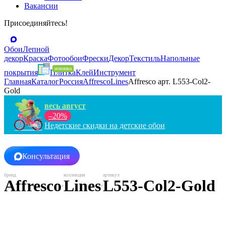
Вакансии
Присоединяйтесь!
Обои
Лепной
декор
Краска
Фотообои
Фрески
Декор
Текстиль
Напольные
покрытия
Плитка
Клей
Инструмент
Главная
Каталог
Россия
Affresco
Lines
Affresco арт. L553-Col2-
Gold
весь август
–20%
Недетские скидки на детские обои
Консультация
Affresco
Lines
L553-Col2-Gold