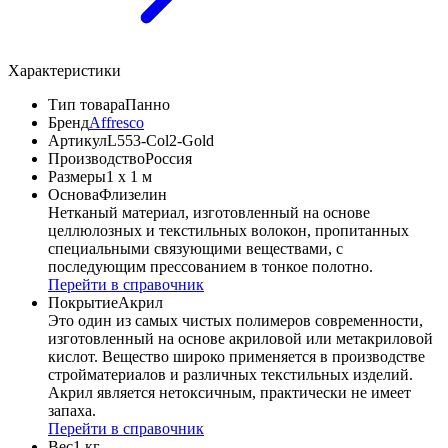
Характеристики
Тип товара
Панно
Бренд
Affresco
Артикул
L553-Col2-Gold
Производство
Россия
Размеры
1 x 1 м
Основа
Флизелин
Нетканый материал, изготовленный на основе
целлюлозных и текстильных волокон, пропитанных
специальными связующими веществами, с
последующим прессованием в тонкое полотно.
Перейти в справочник
Покрытие
Акрил
Это один из самых чистых полимеров современности,
изготовленный на основе акриловой или метакриловой
кислот. Вещество широко применяется в производстве
стройматериалов и различных текстильных изделий.
Акрил является нетоксичным, практически не имеет
запаха.
Перейти в справочник
Вес
1 кг