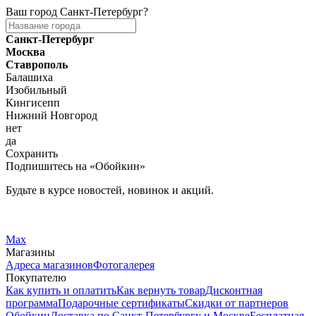
Ваш город
Санкт-Петербург
?
Санкт-Петербург
Москва
Ставрополь
Балашиха
Изобильный
Кингисепп
Нижний Новгород
нет
да
Сохранить
Подпишитесь на «Обойкин»
Будьте в курсе новостей, новинок и акций.
Telegram
Вконтакте
Max
Магазины
Адреса магазинов
Фотогалерея
Покупателю
Как купить и оплатить
Как вернуть товар
Дисконтная
программа
Подарочные сертификаты
Скидки от партнеров
Обойкин
Доставка по Санкт-Петербургу и Москве
Бесплатная