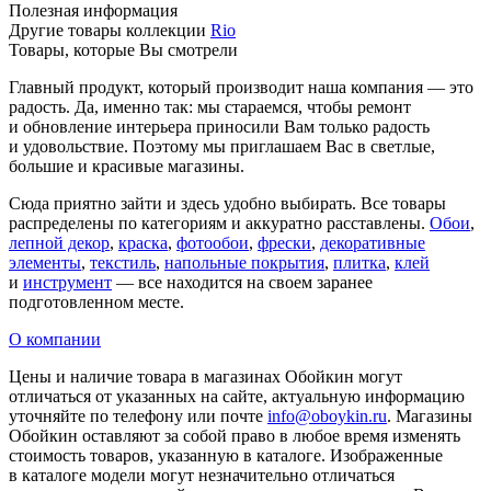
Полезная информация
Другие товары коллекции
Rio
Товары, которые Вы смотрели
Главный продукт, который производит наша компания — это
радость. Да, именно так: мы стараемся, чтобы ремонт
и обновление интерьера приносили Вам только радость
и удовольствие. Поэтому мы приглашаем Вас в светлые,
большие и красивые магазины.
Сюда приятно зайти и здесь удобно выбирать. Все товары
распределены по категориям и аккуратно расставлены.
Обои
,
лепной декор
,
краска
,
фотообои
,
фрески
,
декоративные
элементы
,
текстиль
,
напольные покрытия
,
плитка
,
клей
и
инструмент
— все находится на своем заранее
подготовленном месте.
О компании
Цены и наличие товара в магазинах Обойкин могут
отличаться от указанных на сайте, актуальную информацию
уточняйте по телефону или почте
info@oboykin.ru
. Магазины
Обойкин оставляют за собой право в любое время изменять
стоимость товаров, указанную в каталоге. Изображенные
в каталоге модели могут незначительно отличаться