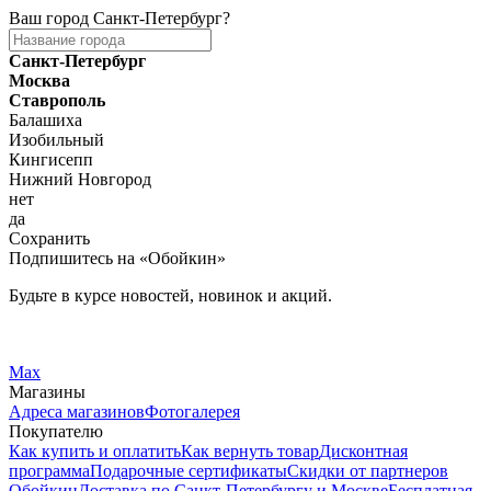
Ваш город
Санкт-Петербург
?
Санкт-Петербург
Москва
Ставрополь
Балашиха
Изобильный
Кингисепп
Нижний Новгород
нет
да
Сохранить
Подпишитесь на «Обойкин»
Будьте в курсе новостей, новинок и акций.
Telegram
Вконтакте
Max
Магазины
Адреса магазинов
Фотогалерея
Покупателю
Как купить и оплатить
Как вернуть товар
Дисконтная
программа
Подарочные сертификаты
Скидки от партнеров
Обойкин
Доставка по Санкт-Петербургу и Москве
Бесплатная