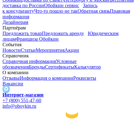
доставка по России
Обойкин сервис
Запись
к консультанту
Что-то пошло не так
Обратная связь
Правовая
информация
Дизайнерам
Партнёрам
Предложить товар
Предложить аренду
Юридическим
лицам
Франшиза Обойкин
События
Новости
Статьи
Мероприятия
Акции
Справочник
Справочная информация
Условные
обозначения
Бренды
Сертификаты
Калькулятор
О компании
Отзывы
Информация о компании
Реквизиты
Вакансии
Интернет-магазин
+7 (800) 551-47-60
info@oboykin.ru