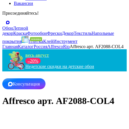
Вакансии
Присоединяйтесь!
Обои
Лепной
декор
Краска
Фотообои
Фрески
Декор
Текстиль
Напольные
покрытия
Плитка
Клей
Инструмент
Главная
Каталог
Россия
Affresco
Rio
Affresco арт. AF2088-COL4
весь август
–20%
Недетские скидки на детские обои
Консультация
Affresco арт. AF2088-COL4