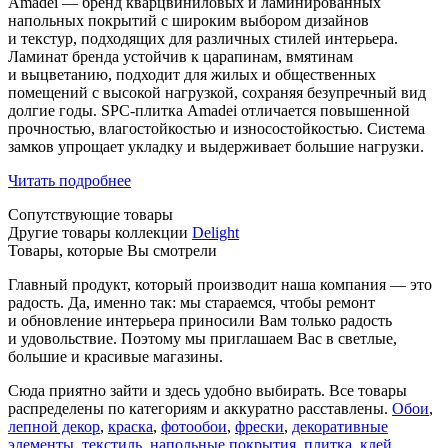
Amadei — бренд кварцвиниловых и ламинированных
напольных покрытий с широким выбором дизайнов
и текстур, подходящих для различных стилей интерьера.
Ламинат бренда устойчив к царапинам, вмятинам
и выцветанию, подходит для жилых и общественных
помещений с высокой нагрузкой, сохраняя безупречный вид
долгие годы. SPC-плитка Amadei отличается повышенной
прочностью, влагостойкостью и износостойкостью. Система
замков упрощает укладку и выдерживает большие нагрузки.
Читать подробнее
Сопутствующие товары
Другие товары коллекции
Delight
Товары, которые Вы смотрели
Главный продукт, который производит наша компания — это
радость. Да, именно так: мы стараемся, чтобы ремонт
и обновление интерьера приносили Вам только радость
и удовольствие. Поэтому мы приглашаем Вас в светлые,
большие и красивые магазины.
Сюда приятно зайти и здесь удобно выбирать. Все товары
распределены по категориям и аккуратно расставлены.
Обои
,
лепной декор
,
краска
,
фотообои
,
фрески
,
декоративные
элементы
,
текстиль
,
напольные покрытия
,
плитка
,
клей