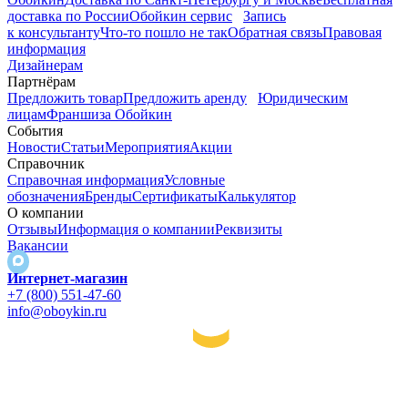
доставка по России
Обойкин сервис
Запись
к консультанту
Что-то пошло не так
Обратная связь
Правовая
информация
Дизайнерам
Партнёрам
Предложить товар
Предложить аренду
Юридическим
лицам
Франшиза Обойкин
События
Новости
Статьи
Мероприятия
Акции
Справочник
Справочная информация
Условные
обозначения
Бренды
Сертификаты
Калькулятор
О компании
Отзывы
Информация о компании
Реквизиты
Вакансии
Интернет-магазин
+7 (800) 551-47-60
info@oboykin.ru