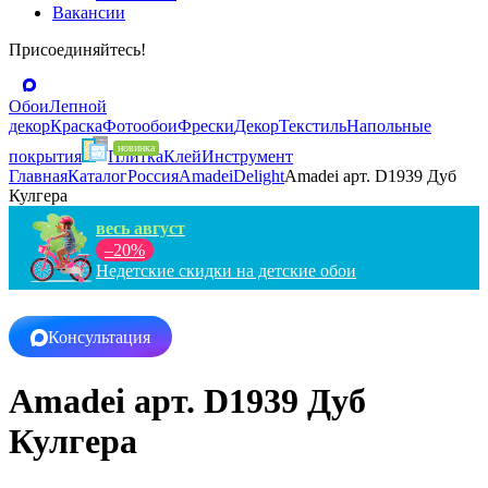
Вакансии
Присоединяйтесь!
Обои
Лепной
декор
Краска
Фотообои
Фрески
Декор
Текстиль
Напольные
покрытия
Плитка
Клей
Инструмент
Главная
Каталог
Россия
Amadei
Delight
Amadei арт. D1939 Дуб
Кулгера
весь август
–20%
Недетские скидки на детские обои
Консультация
Amadei арт. D1939 Дуб
Кулгера