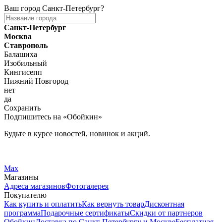
Ваш город
Санкт-Петербург
?
Санкт-Петербург
Москва
Ставрополь
Балашиха
Изобильный
Кингисепп
Нижний Новгород
нет
да
Сохранить
Подпишитесь на «Обойкин»
Будьте в курсе новостей, новинок и акций.
Telegram
Вконтакте
Max
Магазины
Адреса магазинов
Фотогалерея
Покупателю
Как купить и оплатить
Как вернуть товар
Дисконтная
программа
Подарочные сертификаты
Скидки от партнеров
Обойкин
Доставка по Санкт-Петербургу и Москве
Бесплатная