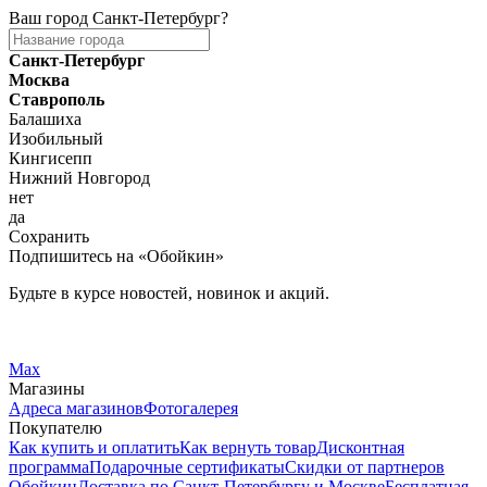
Ваш город
Санкт-Петербург
?
Санкт-Петербург
Москва
Ставрополь
Балашиха
Изобильный
Кингисепп
Нижний Новгород
нет
да
Сохранить
Подпишитесь на «Обойкин»
Будьте в курсе новостей, новинок и акций.
Telegram
Вконтакте
Max
Магазины
Адреса магазинов
Фотогалерея
Покупателю
Как купить и оплатить
Как вернуть товар
Дисконтная
программа
Подарочные сертификаты
Скидки от партнеров
Обойкин
Доставка по Санкт-Петербургу и Москве
Бесплатная