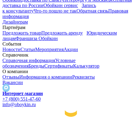
доставка по России
Обойкин сервис
Запись
к консультанту
Что-то пошло не так
Обратная связь
Правовая
информация
Дизайнерам
Партнёрам
Предложить товар
Предложить аренду
Юридическим
лицам
Франшиза Обойкин
События
Новости
Статьи
Мероприятия
Акции
Справочник
Справочная информация
Условные
обозначения
Бренды
Сертификаты
Калькулятор
О компании
Отзывы
Информация о компании
Реквизиты
Вакансии
Интернет-магазин
+7 (800) 551-47-60
info@oboykin.ru