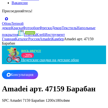
Вакансии
Присоединяйтесь!
Обои
Лепной
декор
Краска
Фотообои
Фрески
Декор
Текстиль
Напольные
покрытия
Плитка
Клей
Инструмент
Главная
Каталог
Россия
Amadei
Камбер
Amadei арт. 47159
Барабан
весь август
–20%
Недетские скидки на детские обои
Консультация
Amadei арт. 47159 Барабан
SPC Amadei 7159 Барабан 1200x180x4мм