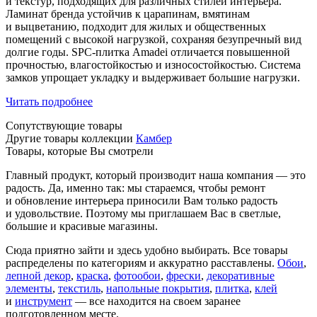
и текстур, подходящих для различных стилей интерьера.
Ламинат бренда устойчив к царапинам, вмятинам
и выцветанию, подходит для жилых и общественных
помещений с высокой нагрузкой, сохраняя безупречный вид
долгие годы. SPC-плитка Amadei отличается повышенной
прочностью, влагостойкостью и износостойкостью. Система
замков упрощает укладку и выдерживает большие нагрузки.
Читать подробнее
Сопутствующие товары
Другие товары коллекции
Камбер
Товары, которые Вы смотрели
Главный продукт, который производит наша компания — это
радость. Да, именно так: мы стараемся, чтобы ремонт
и обновление интерьера приносили Вам только радость
и удовольствие. Поэтому мы приглашаем Вас в светлые,
большие и красивые магазины.
Сюда приятно зайти и здесь удобно выбирать. Все товары
распределены по категориям и аккуратно расставлены.
Обои
,
лепной декор
,
краска
,
фотообои
,
фрески
,
декоративные
элементы
,
текстиль
,
напольные покрытия
,
плитка
,
клей
и
инструмент
— все находится на своем заранее
подготовленном месте.