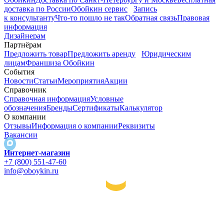
доставка по России
Обойкин сервис
Запись
к консультанту
Что-то пошло не так
Обратная связь
Правовая
информация
Дизайнерам
Партнёрам
Предложить товар
Предложить аренду
Юридическим
лицам
Франшиза Обойкин
События
Новости
Статьи
Мероприятия
Акции
Справочник
Справочная информация
Условные
обозначения
Бренды
Сертификаты
Калькулятор
О компании
Отзывы
Информация о компании
Реквизиты
Вакансии
Интернет-магазин
+7 (800) 551-47-60
info@oboykin.ru