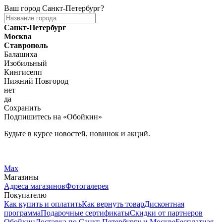
Ваш город
Санкт-Петербург
?
Санкт-Петербург
Москва
Ставрополь
Балашиха
Изобильный
Кингисепп
Нижний Новгород
нет
да
Сохранить
Подпишитесь на «Обойкин»
Будьте в курсе новостей, новинок и акций.
Telegram
Вконтакте
Max
Магазины
Адреса магазинов
Фотогалерея
Покупателю
Как купить и оплатить
Как вернуть товар
Дисконтная
программа
Подарочные сертификаты
Скидки от партнеров
Обойкин
Доставка по Санкт-Петербургу и Москве
Бесплатная