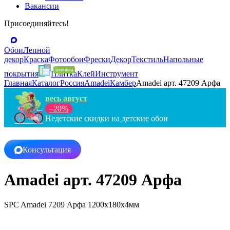
Вакансии
Присоединяйтесь!
Обои
Лепной
декор
Краска
Фотообои
Фрески
Декор
Текстиль
Напольные
покрытия
Плитка
Клей
Инструмент
Главная
Каталог
Россия
Amadei
Камбер
Amadei арт. 47209 Арфа
весь август
–20%
Недетские скидки на детские обои
Консультация
Amadei арт. 47209 Арфа
SPC Amadei 7209 Арфа 1200x180x4мм