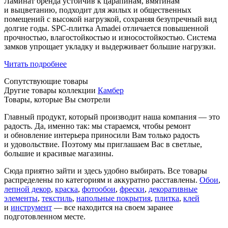
Ламинат бренда устойчив к царапинам, вмятинам
и выцветанию, подходит для жилых и общественных
помещений с высокой нагрузкой, сохраняя безупречный вид
долгие годы. SPC-плитка Amadei отличается повышенной
прочностью, влагостойкостью и износостойкостью. Система
замков упрощает укладку и выдерживает большие нагрузки.
Читать подробнее
Сопутствующие товары
Другие товары коллекции
Камбер
Товары, которые Вы смотрели
Главный продукт, который производит наша компания — это
радость. Да, именно так: мы стараемся, чтобы ремонт
и обновление интерьера приносили Вам только радость
и удовольствие. Поэтому мы приглашаем Вас в светлые,
большие и красивые магазины.
Сюда приятно зайти и здесь удобно выбирать. Все товары
распределены по категориям и аккуратно расставлены.
Обои
,
лепной декор
,
краска
,
фотообои
,
фрески
,
декоративные
элементы
,
текстиль
,
напольные покрытия
,
плитка
,
клей
и
инструмент
— все находится на своем заранее
подготовленном месте.