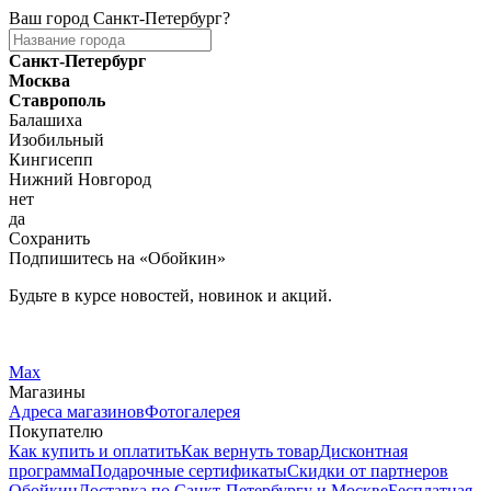
Ваш город
Санкт-Петербург
?
Санкт-Петербург
Москва
Ставрополь
Балашиха
Изобильный
Кингисепп
Нижний Новгород
нет
да
Сохранить
Подпишитесь на «Обойкин»
Будьте в курсе новостей, новинок и акций.
Telegram
Вконтакте
Max
Магазины
Адреса магазинов
Фотогалерея
Покупателю
Как купить и оплатить
Как вернуть товар
Дисконтная
программа
Подарочные сертификаты
Скидки от партнеров
Обойкин
Доставка по Санкт-Петербургу и Москве
Бесплатная