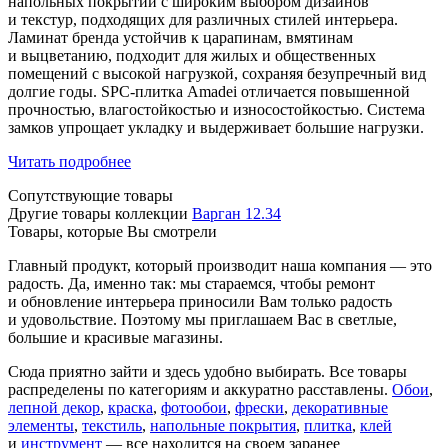
напольных покрытий с широким выбором дизайнов
и текстур, подходящих для различных стилей интерьера.
Ламинат бренда устойчив к царапинам, вмятинам
и выцветанию, подходит для жилых и общественных
помещений с высокой нагрузкой, сохраняя безупречный вид
долгие годы. SPC-плитка Amadei отличается повышенной
прочностью, влагостойкостью и износостойкостью. Система
замков упрощает укладку и выдерживает большие нагрузки.
Читать подробнее
Сопутствующие товары
Другие товары коллекции
Варган 12.34
Товары, которые Вы смотрели
Главный продукт, который производит наша компания — это
радость. Да, именно так: мы стараемся, чтобы ремонт
и обновление интерьера приносили Вам только радость
и удовольствие. Поэтому мы приглашаем Вас в светлые,
большие и красивые магазины.
Сюда приятно зайти и здесь удобно выбирать. Все товары
распределены по категориям и аккуратно расставлены.
Обои
,
лепной декор
,
краска
,
фотообои
,
фрески
,
декоративные
элементы
,
текстиль
,
напольные покрытия
,
плитка
,
клей
и
инструмент
— все находится на своем заранее