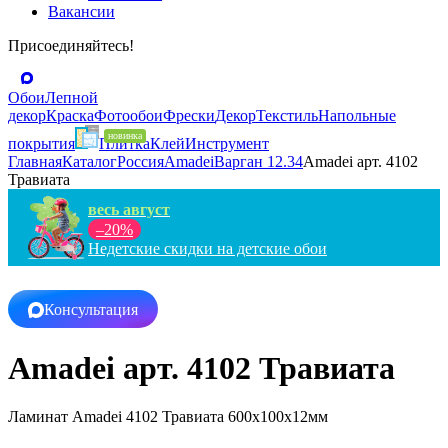
Вакансии
Присоединяйтесь!
Обои
Лепной
декор
Краска
Фотообои
Фрески
Декор
Текстиль
Напольные
покрытия
Плитка
Клей
Инструмент
Главная
Каталог
Россия
Amadei
Варган 12.34
Amadei арт. 4102
Травиата
весь август
–20%
Недетские скидки на детские обои
Консультация
Amadei арт. 4102 Травиата
Ламинат Amadei 4102 Травиата 600x100x12мм