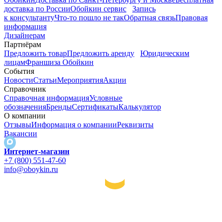
доставка по России
Обойкин сервис
Запись
к консультанту
Что-то пошло не так
Обратная связь
Правовая
информация
Дизайнерам
Партнёрам
Предложить товар
Предложить аренду
Юридическим
лицам
Франшиза Обойкин
События
Новости
Статьи
Мероприятия
Акции
Справочник
Справочная информация
Условные
обозначения
Бренды
Сертификаты
Калькулятор
О компании
Отзывы
Информация о компании
Реквизиты
Вакансии
Интернет-магазин
+7 (800) 551-47-60
info@oboykin.ru