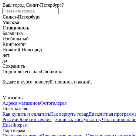
Ваш город
Санкт-Петербург
?
Санкт-Петербург
Москва
Ставрополь
Балашиха
Изобильный
Кингисепп
Нижний Новгород
нет
да
Сохранить
Подпишитесь на «Обойкин»
Будьте в курсе новостей, новинок и акций.
Telegram
Магазины
Адреса магазинов
Фотогалерея
Покупателю
Как купить и оплатить
Как вернуть товар
Дисконтная программ
России
Обойкин сервис
Запись к консультанту
Что-то пошло не
Дизайнерам
Партнёрам
Предложить товар
Предложить аренду
Юридическим лицам
Фр