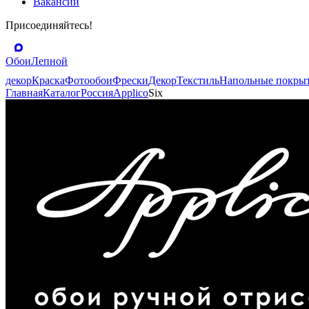
Вакансии
Присоединяйтесь!
Обои
Лепной
декор
Краска
Фотообои
Фрески
Декор
Текстиль
Напольные покры
Главная
Каталог
Россия
Applico
Six