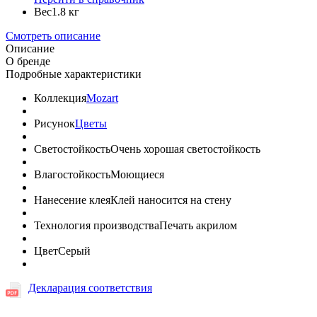
Вес
1.8 кг
Смотреть описание
Описание
О бренде
Подробные характеристики
Коллекция
Mozart
Рисунок
Цветы
Светостойкость
Очень хорошая светостойкость
Влагостойкость
Моющиеся
Нанесение клея
Клей наносится на стену
Технология производства
Печать акрилом
Цвет
Серый
Декларация соответствия