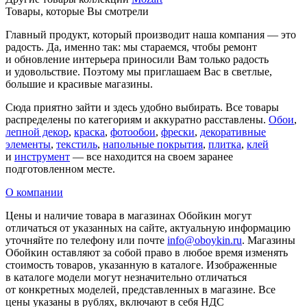
Товары, которые Вы смотрели
Главный продукт, который производит наша компания — это
радость. Да, именно так: мы стараемся, чтобы ремонт
и обновление интерьера приносили Вам только радость
и удовольствие. Поэтому мы приглашаем Вас в светлые,
большие и красивые магазины.
Сюда приятно зайти и здесь удобно выбирать. Все товары
распределены по категориям и аккуратно расставлены.
Обои
,
лепной декор
,
краска
,
фотообои
,
фрески
,
декоративные
элементы
,
текстиль
,
напольные покрытия
,
плитка
,
клей
и
инструмент
— все находится на своем заранее
подготовленном месте.
О компании
Цены и наличие товара в магазинах Обойкин могут
отличаться от указанных на сайте, актуальную информацию
уточняйте по телефону или почте
info@oboykin.ru
. Магазины
Обойкин оставляют за собой право в любое время изменять
стоимость товаров, указанную в каталоге. Изображенные
в каталоге модели могут незначительно отличаться
от конкретных моделей, представленных в магазине. Все
цены указаны в рублях, включают в себя НДС