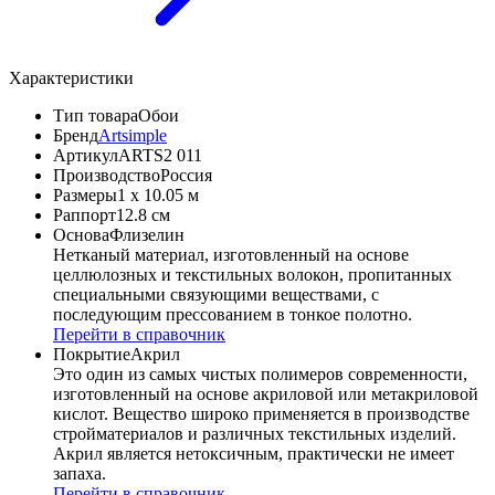
Характеристики
Тип товара
Обои
Бренд
Artsimple
Артикул
ARTS2 011
Производство
Россия
Размеры
1 x 10.05 м
Раппорт
12.8 см
Основа
Флизелин
Нетканый материал, изготовленный на основе
целлюлозных и текстильных волокон, пропитанных
специальными связующими веществами, с
последующим прессованием в тонкое полотно.
Перейти в справочник
Покрытие
Акрил
Это один из самых чистых полимеров современности,
изготовленный на основе акриловой или метакриловой
кислот. Вещество широко применяется в производстве
стройматериалов и различных текстильных изделий.
Акрил является нетоксичным, практически не имеет
запаха.
Перейти в справочник