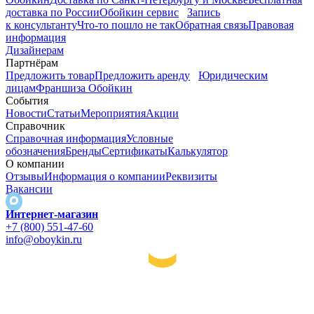
доставка по России
Обойкин сервис
Запись
к консультанту
Что-то пошло не так
Обратная связь
Правовая
информация
Дизайнерам
Партнёрам
Предложить товар
Предложить аренду
Юридическим
лицам
Франшиза Обойкин
События
Новости
Статьи
Мероприятия
Акции
Справочник
Справочная информация
Условные
обозначения
Бренды
Сертификаты
Калькулятор
О компании
Отзывы
Информация о компании
Реквизиты
Вакансии
Интернет-магазин
+7 (800) 551-47-60
info@oboykin.ru