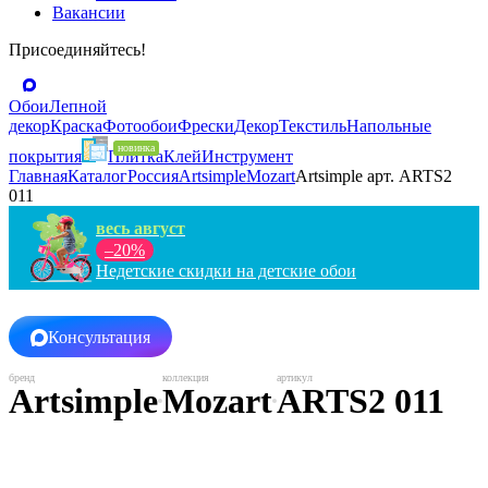
Вакансии
Присоединяйтесь!
Обои
Лепной
декор
Краска
Фотообои
Фрески
Декор
Текстиль
Напольные
покрытия
Плитка
Клей
Инструмент
Главная
Каталог
Россия
Artsimple
Mozart
Artsimple арт. ARTS2
011
весь август
–20%
Недетские скидки на детские обои
Консультация
Artsimple
Mozart
ARTS2 011