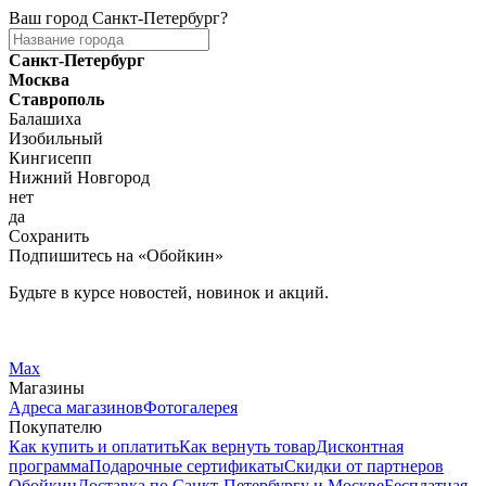
Ваш город
Санкт-Петербург
?
Санкт-Петербург
Москва
Ставрополь
Балашиха
Изобильный
Кингисепп
Нижний Новгород
нет
да
Сохранить
Подпишитесь на «Обойкин»
Будьте в курсе новостей, новинок и акций.
Telegram
Вконтакте
Max
Магазины
Адреса магазинов
Фотогалерея
Покупателю
Как купить и оплатить
Как вернуть товар
Дисконтная
программа
Подарочные сертификаты
Скидки от партнеров
Обойкин
Доставка по Санкт-Петербургу и Москве
Бесплатная