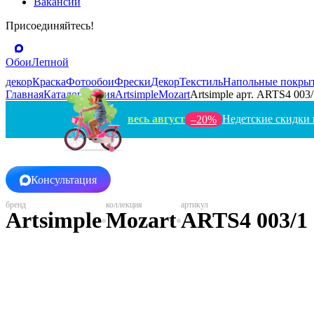
Вакансии
Присоединяйтесь!
Обои
Лепной
декор
Краска
Фотообои
Фрески
Декор
Текстиль
Напольные покры
Главная
Каталог
Россия
Artsimple
Mozart
Artsimple арт. ARTS4 003/
весь август
Недетские скидки 
–20%
Консультация
Artsimple
Mozart
ARTS4 003/1