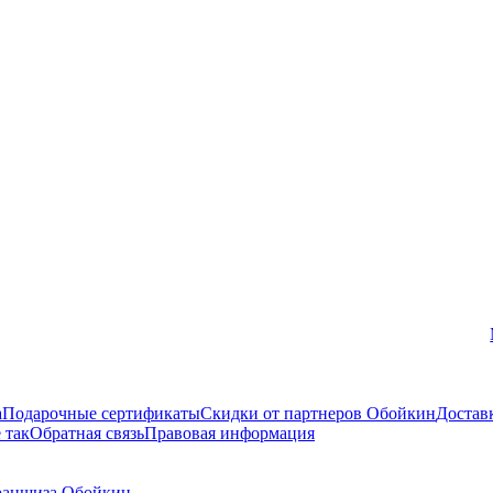
Вконтакте
а
Подарочные сертификаты
Скидки от партнеров Обойкин
Достав
 так
Обратная связь
Правовая информация
аншиза Обойкин