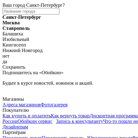
Ваш город
Санкт-Петербург
?
Санкт-Петербург
Москва
Ставрополь
Балашиха
Изобильный
Кингисепп
Нижний Новгород
нет
да
Сохранить
Подпишитесь на «Обойкин»
Будьте в курсе новостей, новинок и акций.
Telegram
Магазины
Адреса магазинов
Фотогалерея
Покупателю
Как купить и оплатить
Как вернуть товар
Дисконтная программ
России
Обойкин сервис
Запись к консультанту
Что-то пошло не
Дизайнерам
Партнёрам
Предложить товар
Предложить аренду
Юридическим лицам
Фр