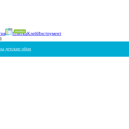
тия
Плитка
Клей
Инструмент
1
на детские обои