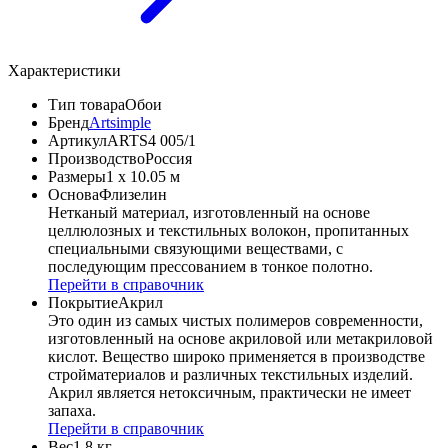
Характеристики
Тип товара
Обои
Бренд
Artsimple
Артикул
ARTS4 005/1
Производство
Россия
Размеры
1 x 10.05 м
Основа
Флизелин
Нетканый материал, изготовленный на основе
целлюлозных и текстильных волокон, пропитанных
специальными связующими веществами, с
последующим прессованием в тонкое полотно.
Перейти в справочник
Покрытие
Акрил
Это один из самых чистых полимеров современности,
изготовленный на основе акриловой или метакриловой
кислот. Вещество широко применяется в производстве
стройматериалов и различных текстильных изделий.
Акрил является нетоксичным, практически не имеет
запаха.
Перейти в справочник
Вес
1.8 кг