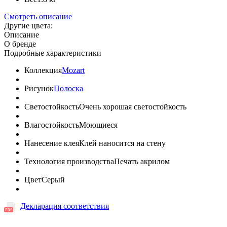
Смотреть описание
Другие цвета:
Описание
О бренде
Подробные характеристики
Коллекция
Mozart
Рисунок
Полоска
Светостойкость
Очень хорошая светостойкость
Влагостойкость
Моющиеся
Нанесение клея
Клей наносится на стену
Технология производства
Печать акрилом
Цвет
Серый
Декларация соответствия