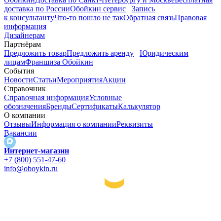
доставка по России
Обойкин сервис
Запись
к консультанту
Что-то пошло не так
Обратная связь
Правовая
информация
Дизайнерам
Партнёрам
Предложить товар
Предложить аренду
Юридическим
лицам
Франшиза Обойкин
События
Новости
Статьи
Мероприятия
Акции
Справочник
Справочная информация
Условные
обозначения
Бренды
Сертификаты
Калькулятор
О компании
Отзывы
Информация о компании
Реквизиты
Вакансии
Интернет-магазин
+7 (800) 551-47-60
info@oboykin.ru