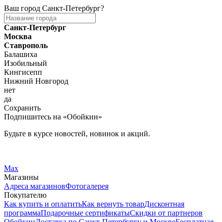
Ваш город
Санкт-Петербург
?
Санкт-Петербург
Москва
Ставрополь
Балашиха
Изобильный
Кингисепп
Нижний Новгород
нет
да
Сохранить
Подпишитесь на «Обойкин»
Будьте в курсе новостей, новинок и акций.
Telegram
Вконтакте
Max
Магазины
Адреса магазинов
Фотогалерея
Покупателю
Как купить и оплатить
Как вернуть товар
Дисконтная
программа
Подарочные сертификаты
Скидки от партнеров
Обойкин
Доставка по Санкт-Петербургу и Москве
Бесплатная