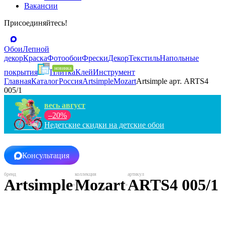
Вакансии
Присоединяйтесь!
Обои
Лепной
декор
Краска
Фотообои
Фрески
Декор
Текстиль
Напольные
покрытия
Плитка
Клей
Инструмент
Главная
Каталог
Россия
Artsimple
Mozart
Artsimple арт. ARTS4
005/1
весь август
–20%
Недетские скидки на детские обои
Консультация
Artsimple
Mozart
ARTS4 005/1